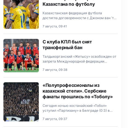
Казахстана по футболу
Казахстанская федерация футбола
достигла договоренности с Джоном ван ’т
Шкипом о работе в качестве главного
7 августа, 09:41
тренера национальной сборной.
С клуба КПЛ был снят
трансферный бан
Талдыкорганский «Жетысу» освобожден от
запрета Международной федерации
футбола (ФИФА) на регистрацию новых
7 августа, 09:38
футболистов.
«Полупрофессионалы из
казахской степи». Сербские
фанаты прошлись по «Тоболу»
Сегодня ночью костанайский «Тобол»
уступил «Партизану» в Белграде (0:3) в
рамках первого матча третьего
7 августа, 09:37
отборочного раунда Лиги Конференций.