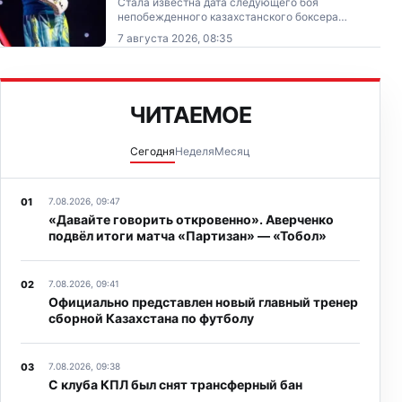
Стала известна дата следующего боя
непобежденного казахстанского боксера
Мейирима Нурсултанова (20-0, 11 КО).
7 августа 2026, 08:35
ЧИТАЕМОЕ
Сегодня
Неделя
Месяц
7.08.2026, 09:47
«Давайте говорить откровенно». Аверченко
подвёл итоги матча «Партизан» — «Тобол»
7.08.2026, 09:41
Официально представлен новый главный тренер
сборной Казахстана по футболу
7.08.2026, 09:38
С клуба КПЛ был снят трансферный бан