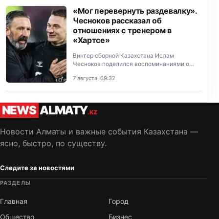
«Мог перевернуть раздевалку».
Чесноков рассказал об
отношениях с тренером в
«Хартсе»
Вингер сборной Казахстана Ислам
Чесноков поделился воспоминаниями о
работе под руководством шотландского
7 августа, 09:32
специалиста Дерека Макиннеса в
эдинбургском «Хартсе».
NEWS
ALMATY
.KZ
Новости Алматы и важные события Казахстана —
ясно, быстро, по существу.
Следите за новостями
РАЗДЕЛЫ
Главная
Город
Общество
Бизнес