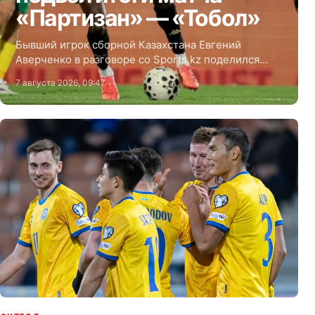
«Партизан» — «Тобол»
Бывший игрок сборной Казахстана Евгений
Аверченко в разговоре со Sports.kz поделился
мнением о первом матче третьего
7 августа 2026, 09:47
квалификационного раунда Лиги Конференций
между сербским «Партизаном» и костанайским
«Тоболом» — 3:0.