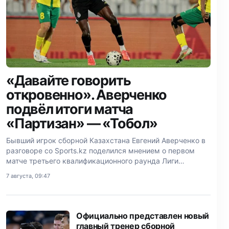
«Давайте говорить
откровенно». Аверченко
подвёл итоги матча
«Партизан» — «Тобол»
Бывший игрок сборной Казахстана Евгений Аверченко в
разговоре со Sports.kz поделился мнением о первом
матче третьего квалификационного раунда Лиги
Конференций между сербским «Партизаном» и
7 августа, 09:47
костанайским «Тоболом» — 3:0.
Официально представлен новый
главный тренер сборной