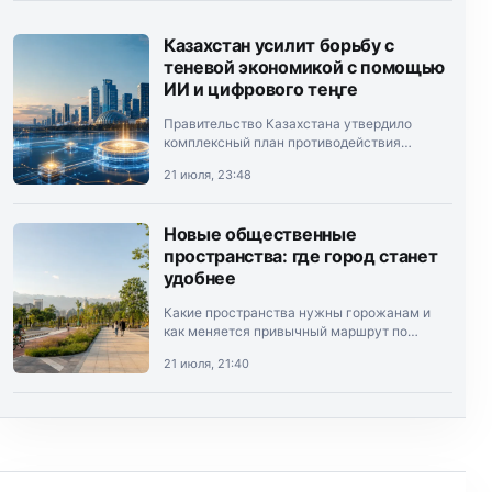
Казахстан усилит борьбу с
теневой экономикой с помощью
ИИ и цифрового теңге
Правительство Казахстана утвердило
комплексный план противодействия
теневой экономике на 2026–2028 годы.
21 июля, 23:48
Документ подписал премьер-министр
Олжас Бектенов.
Новые общественные
пространства: где город станет
удобнее
Какие пространства нужны горожанам и
как меняется привычный маршрут по
Алматы.
21 июля, 21:40