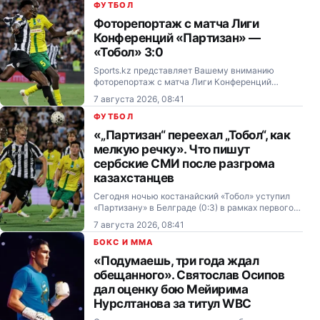
Российского футбольного союза (РФС) Вячеслав
ФУТБОЛ
Колосков.
Фоторепортаж с матча Лиги
Конференций «Партизан» —
«Тобол» 3:0
Sports.kz представляет Вашему вниманию
фоторепортаж с матча Лиги Конференций
«Партизан» — «Тобол» (3:0), опубликованный
7 августа 2026, 08:41
sportal.blic.rs.
ФУТБОЛ
«„Партизан“ переехал „Тобол“, как
мелкую речку». Что пишут
сербские СМИ после разгрома
казахстанцев
Сегодня ночью костанайский «Тобол» уступил
«Партизану» в Белграде (0:3) в рамках первого
матча третьего отборочного раунда Лиги
7 августа 2026, 08:41
Конференций.
БОКС И MMA
«Подумаешь, три года ждал
обещанного». Святослав Осипов
дал оценку бою Мейирима
Нурслтанова за титул WBC