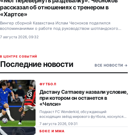
«Мог перевернуть раздевалку». Чесноков
рассказал об отношениях с тренером в
«Хартсе»
Вингер сборной Казахстана Ислам Чесноков поделился
воспоминаниями о работе под руководством шотландского
специалиста Дерека Макиннеса в эдинбургском «Хартсе».
7 августа 2026, 09:32
В ЦЕНТРЕ СОБЫТИЙ
Последние новости
ВСЕ НОВОСТИ
→
ФУТБОЛ
Дастану Сатпаеву назвали условие,
при котором он останется в
«Челси»
Подкаст FC Wonderkid, обсуждающий
восходящих звёзд мирового футбола, коснулся
темы перспектив нападающего из Казахстана
7 августа 2026, 09:31
Дастана Сатпаева в лондонском «Челси».
БОКС И MMA