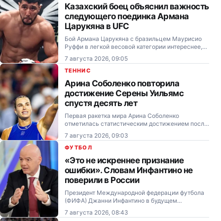
Казахский боец объяснил важность
следующего поединка Армана
Царукяна в UFC
Бой Армана Царукяна с бразильцем Маурисио
Руффи в легкой весовой категории интереснее,
чем встреча россиянина с другим
7 августа 2026, 09:05
представителем Бразилии Чарльзом Оливейрой,
заявил казахский боец RCC Ильяс Хамзин.
ТЕННИС
Арина Соболенко повторила
достижение Серены Уильямс
спустя десять лет
Первая ракетка мира Арина Соболенко
отметилась статистическим достижением после
выхода в четвёртый круг турнира WTA 1000 в
7 августа 2026, 09:03
Торонто (Канада).
ФУТБОЛ
«Это не искреннее признание
ошибки». Словам Инфантино не
поверили в России
Президент Международной федерации футбола
(ФИФА) Джанни Инфантино в будущем
обязательно вернется к проекту продажи прав
7 августа 2026, 08:43
на чемпионат мира, заявил почетный президент