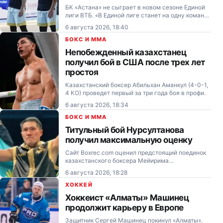
БК «Астана» не сыграет в новом сезоне Единой
лиги ВТБ. «В Единой лиге станет на одну команду
меньше — в нее так и не вернется казахстанская
6 августа 2026, 18:40
„Астана“. Причина прозаична — деньги. Высшее
руководство клуба вынуждено…
БОКС И MMA
Непобежденный казахстанец
получил бой в США после трех лет
простоя
Казахстанский боксер Абильхан Аманкул (4-0-1,
4 КО) проведет первый за три года боя в профи.
6 августа 2026, 18:34
БОКС И MMA
Титульный бой Нурсултанова
получил максимальную оценку
Сайт Boxrec.com оценил предстоящий поединок
казахстанского боксера Мейирима
Нурсултанова (20-0, 11 КО) с американцем
6 августа 2026, 18:28
Хесусом Алехандро Рамосом (24-1, 19 КО).
ХОККЕЙ
Хоккеист «Алматы» Машинец
продолжит карьеру в Европе
Защитник Сергей Машинец покинул «Алматы».