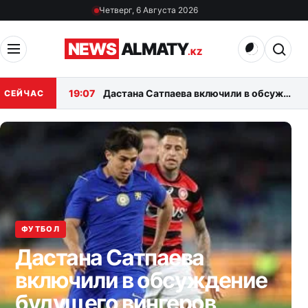
Перейти к материалам
Четверг, 6 Августа 2026
Открыть меню
Открыт
NEWS
ALMATY
.KZ
19:07
Дастана Сатпаева включили в обсуждение будущего вингеров «Челси»
СЕЙЧАС
ФУТБОЛ
Дастана Сатпаева
включили в обсуждение
будущего вингеров