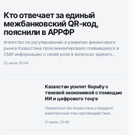
Кто отвечает за единый
межбанковский QR-код,
пояснили в АРРФР
Агентство по регулированию и развитию финансового
рынка Казахстана прокомментировало появившуюся в
СМИ информацию о своей роли в вопросах единого
межбанковского QR-кода.
22 июля, 00:04
Казахстан усилит борьбу с
теневой экономикой с помощью
ИИ и цифрового теңге
Правительство Казахстана утвердило
комплексный план противодействия
теневой экономике на 2026–2028 годы.
21 июля, 23:48
Документ подписал премьер-министр
Олжас Бектенов.