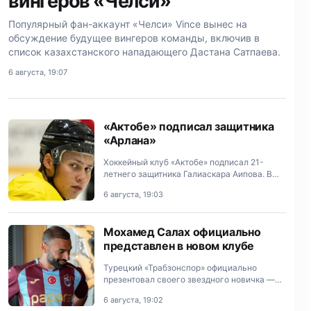
вингеров «Челси»
Популярный фан-аккаунт «Челси» Vince вынес на
обсуждение будущее вингеров команды, включив в
список казахстанского нападающего Дастана Сатпаева.
6 августа, 19:07
«Актобе» подписал защитника
«Арлана»
Хоккейный клуб «Актобе» подписал 21-
летнего защитника Галиаскара Аипова. В
«Актобе» Аипов получил игровой номер —
6 августа, 19:03
77. Посмотреть эту публикацию в Instagram
Публикация от Хоккейныи…
Мохамед Салах официально
представлен в новом клубе
Турецкий «Трабзонспор» официально
презентовал своего звездного новичка —
нападающего Мохамеда Салаха.
6 августа, 19:02