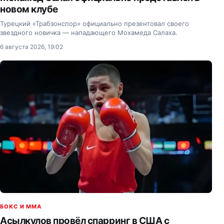
новом клубе
Турецкий «Трабзонспор» официально презентовал своего
звездного новичка — нападающего Мохамеда Салаха.
6 августа 2026, 19:02
БОКС И MMA
Асылкулов провёл спарринг в США с