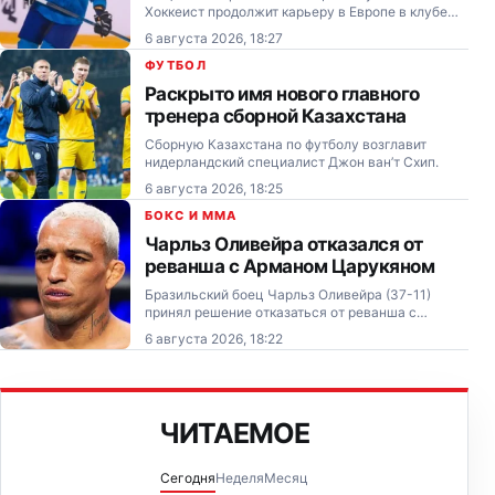
Хоккеист продолжит карьеру в Европе в клубе
«Дунауйвароши Ацельбикак» (ДАБ),
6 августа 2026, 18:27
выступающем в первой лиге Венгрии. 37-летний
Сергей Машинец в прошедшем сезоне
ФУТБОЛ
заработал 26 (14+12)…
Раскрыто имя нового главного
тренера сборной Казахстана
Сборную Казахстана по футболу возглавит
нидерландский специалист Джон ван’т Схип.
6 августа 2026, 18:25
БОКС И MMA
Чарльз Оливейра отказался от
реванша с Арманом Царукяном
Бразильский боец Чарльз Оливейра (37-11)
принял решение отказаться от реванша с
армянским файтером Арманом Царукяном (23-
6 августа 2026, 18:22
3).
ЧИТАЕМОЕ
Сегодня
Неделя
Месяц