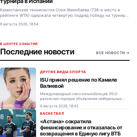
турнира в Испании
Казахстанская теннисистка Соня Жиенбаева (738-е место в
рейтинге WTA) одержала четвертую подряд победу на турнире
ITF в Оренсе (Испания).
6 августа 2026, 18:54
В ЦЕНТРЕ СОБЫТИЙ
Последние новости
ВСЕ НОВОСТИ
→
ДРУГИЕ ВИДЫ СПОРТА
ISU принял решение по Камиле
Валиевой
Международный союз конькобежцев (ISU)
разъяснил порядок объявления нейтральных
спортсменов, ответив на вопрос о статусе
6 августа 2026, 18:42
российских фигуристок Камилы Валиевой и
Александры Игнатовой (Трусовой).
БАСКЕТБОЛ
«Астана» сократила
финансирование и отказалась от
возвращения в Единую лигу ВТБ