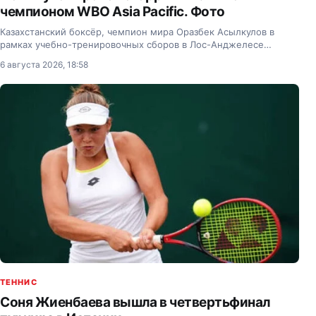
чемпионом WBO Asia Pacific. Фото
Казахстанский боксёр, чемпион мира Оразбек Асылкулов в
рамках учебно-тренировочных сборов в Лос-Анджелесе
провёл спарринг против перспективного японского
6 августа 2026, 18:58
профессионала, чемпиона WBO Asia Pacific во втором
полулёгком…
ТЕННИС
Соня Жиенбаева вышла в четвертьфинал