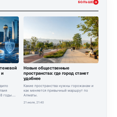
БОЛЬШЕ
→
 теневой
Новые общественные
 и
пространства: где город станет
удобнее
рдило
Какие пространства нужны горожанам и
твия
как меняется привычный маршрут по
8 годы.
Алматы.
инистр
21 июля, 21:40