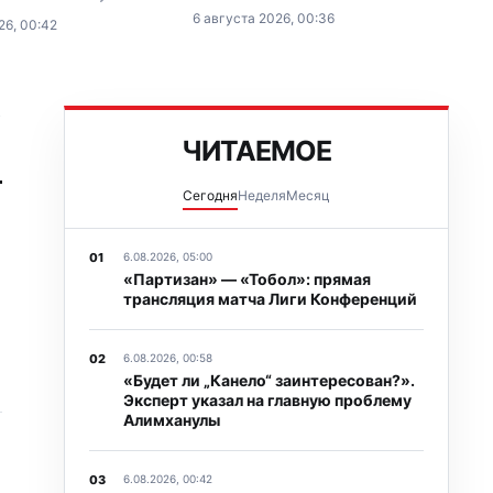
недовольство решением
 оценил решение экс-
6 августа 2026, 00:36
26, 00:42
Международной федерации хоккея
мира WBO Жанибека
сохранить отстранение сборной
 перейти в новый вес,
России от международных
 о его перспективах и
соревнований.
главную проблему
а в…
→
ЧИТАЕМОЕ
Сегодня
Неделя
Месяц
6.08.2026, 05:00
«Партизан» — «Тобол»: прямая
трансляция матча Лиги Конференций
6.08.2026, 00:58
«Будет ли „Канело“ заинтересован?».
Эксперт указал на главную проблему
Алимханулы
6.08.2026, 00:42