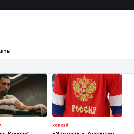
АКТЫ
A
ХОККЕЙ
ли „Канело“
«Это чушь». Аналитик