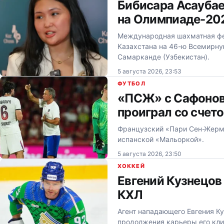
Бибисара Асаубае
на Олимпиаде-20
Международная шахматная фе
Казахстана на 46-ю Всемирную
Самарканде (Узбекистан).
5 августа 2026, 23:53
ФУТБОЛ
«ПСЖ» с Сафонов
проиграл со счето
Французский «Пари Сен-Жерме
испанской «Мальоркой».
5 августа 2026, 23:50
ХОККЕЙ
Евгений Кузнецов
КХЛ
Агент нападающего Евгения К
продолжения карьеры его кли