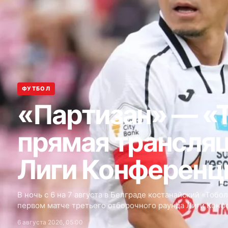
ФУТБОЛ
«Партизан» — «
прямая трансляц
Лиги Конференц
В ночь с 6 на 7 августа в Белграде костанайский «Тобо
первом матче третьего отборочного раунда Лиги Конф
6 августа 2026, 05:00