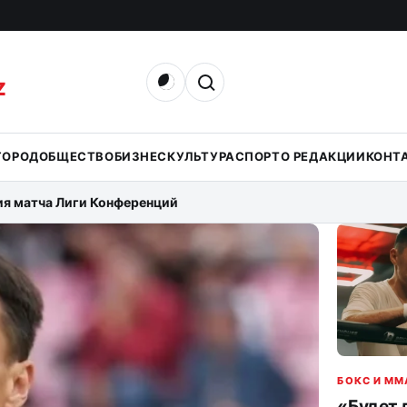
Открыть поиск
Z
ГОРОД
ОБЩЕСТВО
БИЗНЕС
КУЛЬТУРА
СПОРТ
О РЕДАКЦИИ
КОНТ
ия матча Лиги Конференций
БОКС И MM
«Будет 