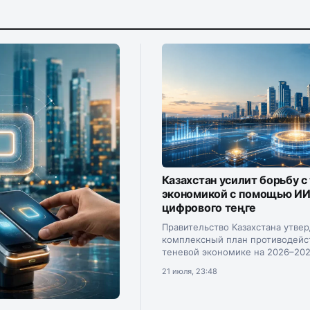
Казахстан усилит борьбу с
экономикой с помощью ИИ
цифрового теңге
Правительство Казахстана утве
комплексный план противодейс
теневой экономике на 2026–202
Документ подписал премьер-м
21 июля, 23:48
Олжас Бектенов.