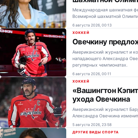
Международная шахматная фе
Всемирной шахматной Олимпи
6 августа 2026, 00:13
ХОККЕЙ
Овечкину предлож
Американский журналист и к
нападающего Александра Овеч
регулярных чемпионатах.
6 августа 2026, 00:11
ХОККЕЙ
«Вашингтон Кэпит
ухода Овечкина
Американский журналист Барр
Александра Овечкина изменит
5 августа 2026, 23:58
ДРУГИЕ ВИДЫ СПОРТА