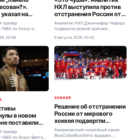
есован?».
НХЛ выступила против
 указал на
отстранения России от
 проблему
мирового хоккея
й призер
Аналитик НХЛ Дженнифер Чеферо
нулы
1980 по боксу и
подвергла резкой критике
ктор Демьяненко
решение Международной
26, 00:58
6 августа 2026, 00:42
 о длительных простоях
федерации хоккея сохранить
экс-чемпиона мира WBO
отстранение сборной России от
лимханулы и оценил
международных соревнований.
оманды в
нальном развитии…
ХОККЕЙ
A
Решение об отстранении
ктивы
России от мирового
улы в новом
хоккея подвергли
не поставили
критике
нение
Американский хоккейный канал
й призёр
BlueCollarBlueShirts выразил
1980 по боксу Виктор