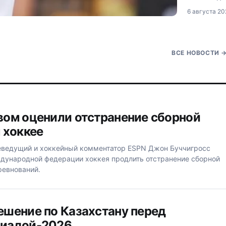
Демьяненко
6 августа 20
чемпиона 
Алимханулы
высказался
указал на 
казахстанц
ВСЕ НОВОСТИ
ом оценили отстранение сборной
 хоккее
еведущий и хоккейный комментатор ESPN Джон Буччигросс
дународной федерации хоккея продлить отстранение сборной
ревнований.
шение по Казахстану перед
иадой-2026