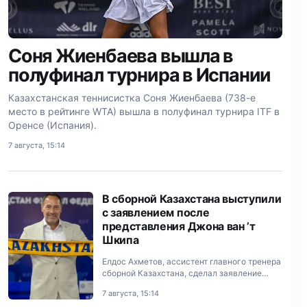
Соня Жиенбаева вышла в
полуфинал турнира в Испании
Казахстанская теннисистка Соня Жиенбаева (738-е
место в рейтинге WTA) вышла в полуфинал турнира ITF в
Оренсе (Испания).
7 августа, 15:14
В сборной Казахстана выступили
с заявлением после
представления Джона ван ’т
Шкипа
Елдос Ахметов, ассистент главного тренера
сборной Казахстана, сделал заявление
после назначения нового наставника и
7 августа, 15:14
тренерского штаба национальной команды.