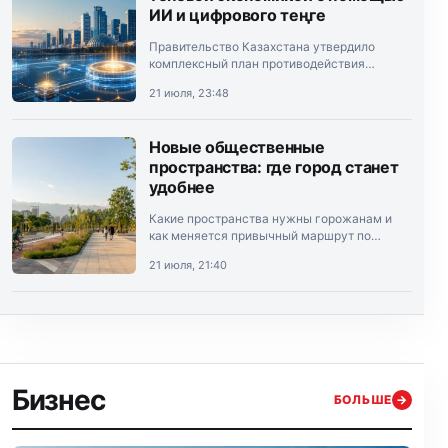
ИИ и цифрового теңге
Правительство Казахстана утвердило
комплексный план противодействия
теневой экономике на 2026–2028 годы.
21 июля, 23:48
Документ подписал премьер-министр
Олжас Бектенов.
Новые общественные
пространства: где город станет
удобнее
Какие пространства нужны горожанам и
как меняется привычный маршрут по
Алматы.
21 июля, 21:40
Бизнес
БОЛЬШЕ
→