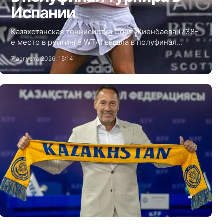
Испании
Казахстанская теннисистка Соня Жиенбаева (738-
е место в рейтинге WTA) вышла в полуфинал
турнира ITF в Оренсе (Испания).
7 августа 2026, 15:14