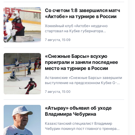
Со счетом 1:8 завершился матч
«Актобе» на турнире в России
Хоккейный клуб «Актобе» неудачно
стартовал на Кубке губернатора
Оренбургской области.
7 августа, 15:09
«Снежные Барсы» всухую
проиграли и заняли последнее
место на турнире в России
Астанинские «Снежные Барсы» завершили
выступление на предсезонном Кубке G-
Drive в Омске поражением от «Омских
7 августа, 15:00
Ястребов».
«Атырау» объявил об уходе
Владимира Чебурина
Казахстанский специалист Владимир
Чебурин покинул пост главного тренера
«Атырау».