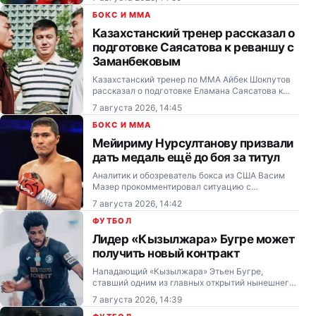
Казахстанской Премьер-Лиги между усть-
каменогорским «Алтаем» и петропавловским
БОКС И MMA
«Кызылжаром».
Казахстанский тренер рассказал о
подготовке Саясатова к реваншу с
Заманбековым
Казахстанский тренер по ММА Айбек Шокпутов
рассказал о подготовке Еламана Саясатова к
реваншу с Болатом Заманбековым на турнире
7 августа 2026, 14:45
Naiza 85.
БОКС И MMA
Мейириму Нурсултанову призвали
дать медаль ещё до боя за титул
Аналитик и обозреватель бокса из США Васим
Мазер прокомментировал ситуацию с
длительным простоем казахстанского
7 августа 2026, 14:42
средневеса Мейирима Нурсултанова (20-0, 11
KO).
ФУТБОЛ
Лидер «Кызылжара» Бугре может
получить новый контракт
Нападающий «Кызылжара» Этьен Бугре,
ставший одним из главных открытий нынешнего
сезона КПЛ, может получить улучшенное
7 августа 2026, 14:39
соглашение с петропавловским клубом.