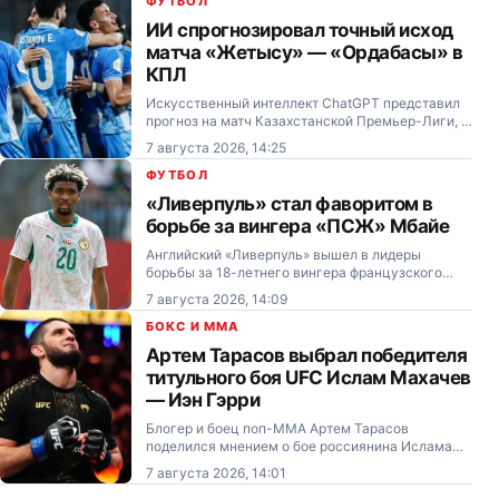
ФУТБОЛ
ИИ спрогнозировал точный исход
матча «Жетысу» — «Ордабасы» в
КПЛ
Искусственный интеллект ChatGPT представил
прогноз на матч Казахстанской Премьер-Лиги, в
котором талдыкорганский «Жетысу» примет
7 августа 2026, 14:25
шымкентский «Ордабасы».
ФУТБОЛ
«Ливерпуль» стал фаворитом в
борьбе за вингера «ПСЖ» Мбайе
Английский «Ливерпуль» вышел в лидеры
борьбы за 18-летнего вингера французского
«ПСЖ» и сборной Сенегала Ибраима Мбайе.
7 августа 2026, 14:09
БОКС И MMA
Артем Тарасов выбрал победителя
титульного боя UFC Ислам Махачев
— Иэн Гэрри
Блогер и боец поп-ММА Артем Тарасов
поделился мнением о бое россиянина Ислама
Махачева и ирландца Иэна Гэрри на турнире
7 августа 2026, 14:01
UFC 330.