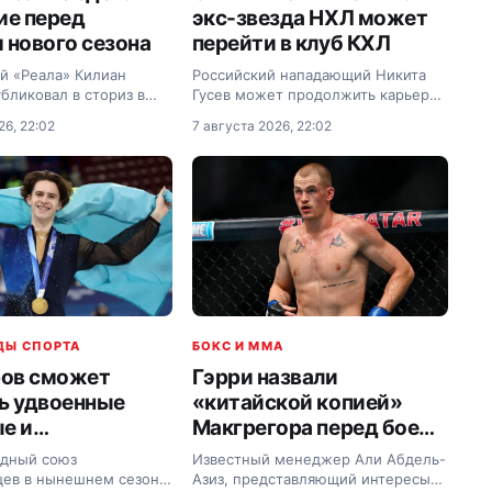
ие перед
экс-звезда НХЛ может
 нового сезона
перейти в клуб КХЛ
й «Реала» Килиан
Российский нападающий Никита
бликовал в сториз в
Гусев может продолжить карьеру
фото своей беговой
в казанском «Ак Барсе».
26, 22:02
7 августа 2026, 22:02
.
ДЫ СПОРТА
БОКС И MMA
ов сможет
Гэрри назвали
ь удвоенные
«китайской копией»
е и
Макгрегора перед боем
ацию от ISU
с Махачевым
дный союз
Известный менеджер Али Абдель-
цев в нынешнем сезоне
Азиз, представляющий интересы