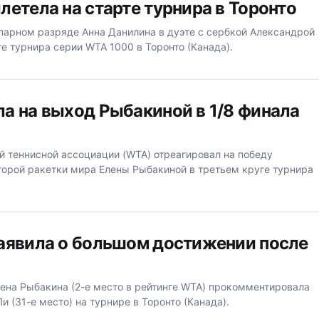
летела на старте турнира в Торонто
 парном разряде Анна Данилина в дуэте с сербкой Александрой
е турнира серии WTA 1000 в Торонто (Канада).
а на выход Рыбакиной в 1/8 финала
о
 теннисной ассоциации (WTA) отреагировал на победу
торой ракетки мира Елены Рыбакиной в третьем круге турнира
аявила о большом достижении после
лена Рыбакина (2-е место в рейтинге WTA) прокомментировала
 (31-е место) на турнире в Торонто (Канада).