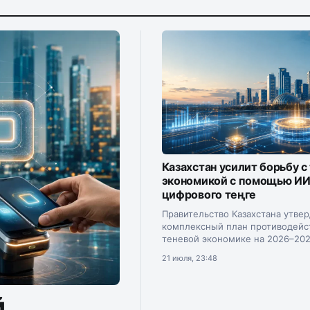
Казахстан усилит борьбу с
экономикой с помощью ИИ
цифрового теңге
Правительство Казахстана утве
комплексный план противодейс
теневой экономике на 2026–202
Документ подписал премьер-м
21 июля, 23:48
Олжас Бектенов.
й