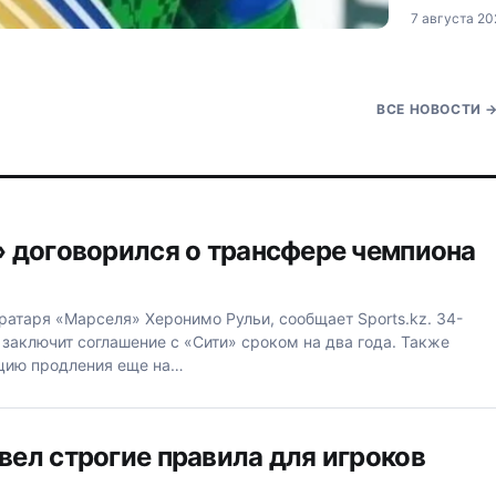
удвоил при
7 августа 20
будет комп
финансовых
гостиницы.
ВСЕ НОВОСТИ
 договорился о трансфере чемпиона
атаря «Марселя» Херонимо Рульи, сообщает Sports.kz. 34-
 заключит соглашение с «Сити» сроком на два года. Также
пцию продления еще на…
ел строгие правила для игроков