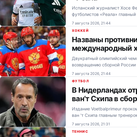
Испанский журналист Хосе Фе
футболистов «Реала» главный
7 августа 2026, 21:44
ХОККЕЙ
Названы противни
международный х
Двукратный олимпийский чемп
возвращению сборной России
7 августа 2026, 21:44
ФУТБОЛ
В Нидерландах от
ван’т Схипа в сбо
Издание Voetbalprimeur прок
ван 'т Схипа главным тренеро
7 августа 2026, 21:31
ТЕННИС