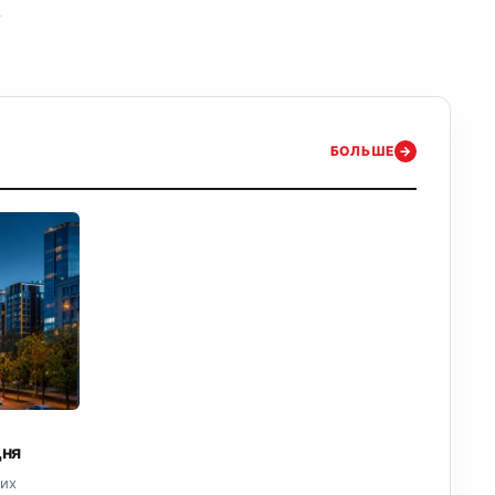
БОЛЬШЕ
→
дня
ких