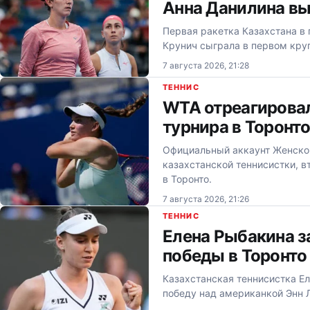
Анна Данилина вы
Первая ракетка Казахстана в
Крунич сыграла в первом круг
7 августа 2026, 21:28
ТЕННИС
WTA отреагировал
турнира в Торонт
Официальный аккаунт Женской
казахстанской теннисистки, в
в Торонто.
7 августа 2026, 21:26
ТЕННИС
Елена Рыбакина з
победы в Торонто
Казахстанская теннисистка Е
победу над американкой Энн Ли