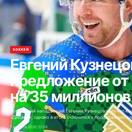
ХОККЕЙ
Евгений Кузнецо
предложение от
на 35 миллионов
Российский нападающий Евгений Кузнецов получил ко
«Динамо», однако в итоге склонился к продолжению к
7 августа 2026, 22:06