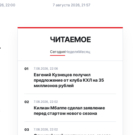
зовые фигуристам и
чемпиона UFC в полусреднем весе
26, 22:00
7 августа 2026, 21:57
енсировать часть
Ислама Махачева, резко
 затрат на перелеты и
высказался об Иэне Гэрри перед
их предстоящим поединком.
→
ЧИТАЕМОЕ
Сегодня
Неделя
Месяц
7.08.2026, 22:06
Евгений Кузнецов получил
предложение от клуба КХЛ на 35
миллионов рублей
7.08.2026, 22:02
Килиан Мбаппе сделал заявление
перед стартом нового сезона
7.08.2026, 22:02