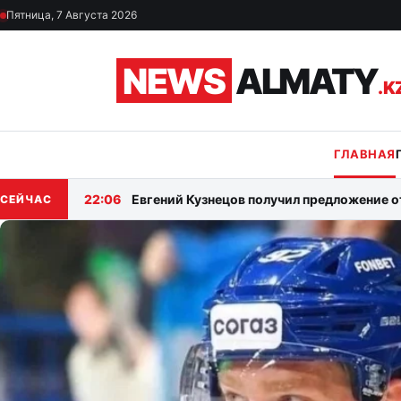
Перейти к материалам
Пятница, 7 Августа 2026
NEWS
ALMATY
.K
ГЛАВНАЯ
22:06
Евгений Кузнецов получил предложение о
СЕЙЧАС