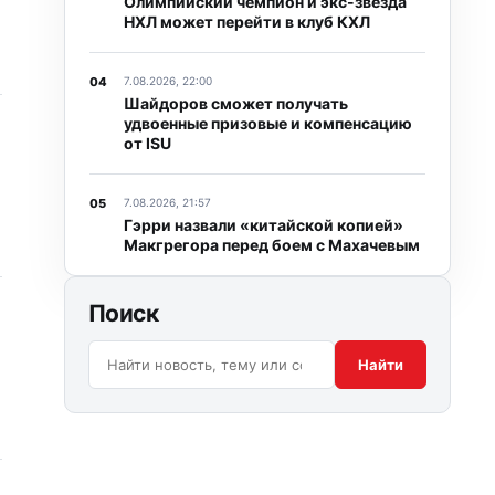
Олимпийский чемпион и экс-звезда
НХЛ может перейти в клуб КХЛ
7.08.2026, 22:00
Шайдоров сможет получать
удвоенные призовые и компенсацию
от ISU
7.08.2026, 21:57
Гэрри назвали «китайской копией»
Макгрегора перед боем с Махачевым
Поиск
Поиск по сайту:
Найти