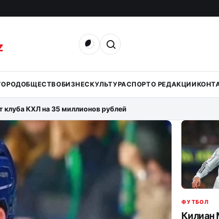
Открыть поиск
Z
ГОРОД
ОБЩЕСТВО
БИЗНЕС
КУЛЬТУРА
СПОРТ
О РЕДАКЦИИ
КОНТ
т клуба КХЛ на 35 миллионов рублей
ФУТБОЛ
Килиан 