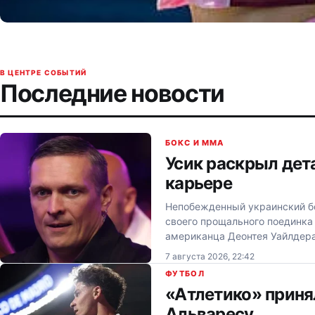
В ЦЕНТРЕ СОБЫТИЙ
Последние новости
БОКС И MMA
Усик раскрыл дет
карьере
Непобежденный украинский бо
своего прощального поединка
американца Деонтея Уайлдера
7 августа 2026, 22:42
ФУТБОЛ
«Атлетико» приня
Альваресу