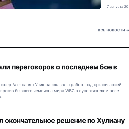
клубу НХЛ 
7 августа 20
обратил вн
решение М
федерации х
отношении 
ВСЕ НОВОСТИ
али переговоров о последнем бое в
ксер Александр Усик рассказал о работе над организацией
 против бывшего чемпиона мира WBC в супертяжелом весе
.
л окончательное решение по Хулиану