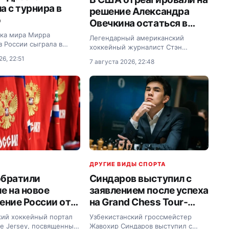
а с турнира в
решение Александра
о
Овечкина остаться в
НХЛ
тка мира Мирра
Легендарный американский
з России сыграла в
хоккейный журналист Стэн
уге турнира серии WTA
Фишлер поделился мнением о
26, 22:51
7 августа 2026, 22:48
нто (Канада).
решении российского
нападающего «Вашингтон
Кэпиталз» Александра Овечкина
продолжить карьеру.
ДРУГИЕ ВИДЫ СПОРТА
обратили
Синдаров выступил с
е на новое
заявлением после успеха
ение России от
на Grand Chess Tour-
о хоккея
2026 в США
ий хоккейный портал
Узбекистанский гроссмейстер
he Jersey, посвященный
Жавохир Синдаров выступил с