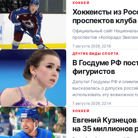
ХОККЕЙ
Хоккеисты из Рос
проспектов клуба
Официальный сайт Национальн
проспектов «Колорадо Эвелан
7 августа 2026, 22:16
ДРУГИЕ ВИДЫ СПОРТА
В Госдуме РФ пос
фигуристов
Депутат Госдумы РФ и олимпи
высказалась о допуске росси
использовать эту возможност
7 августа 2026, 22:14
ХОККЕЙ
Евгений Кузнецов
на 35 миллионов 