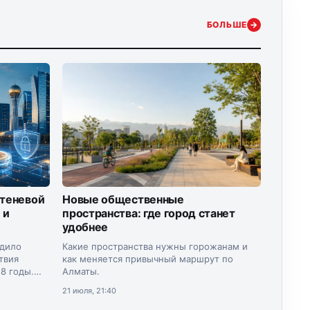
БОЛЬШЕ
→
 теневой
Новые общественные
 и
пространства: где город станет
удобнее
рдило
Какие пространства нужны горожанам и
твия
как меняется привычный маршрут по
8 годы.
Алматы.
инистр
21 июля, 21:40