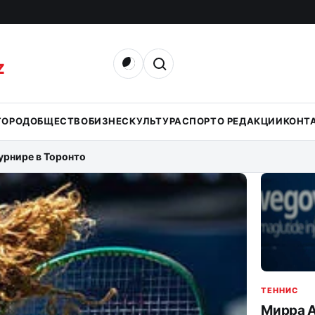
Открыть поиск
Z
ГОРОД
ОБЩЕСТВО
БИЗНЕС
КУЛЬТУРА
СПОРТ
О РЕДАКЦИИ
КОНТ
урнире в Торонто
ТЕННИС
Мирра 