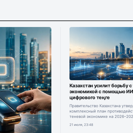
Казахстан усилит борьбу с
экономикой с помощью ИИ
цифрового теңге
Правительство Казахстана утве
комплексный план противодейс
теневой экономике на 2026–202
Документ подписал премьер-м
21 июля, 23:48
Олжас Бектенов.