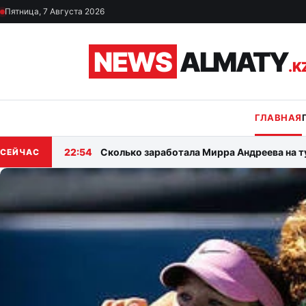
Перейти к материалам
Пятница, 7 Августа 2026
NEWS
ALMATY
.K
ГЛАВНАЯ
22:54
Cколько заработала Мирра Андреева на т
СЕЙЧАС