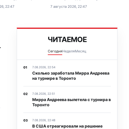
«Нью-Джерси Девилз»,
заявлением после выступления на
26, 22:47
7 августа 2026, 22:47
имание на новое
престижном турнире Grand Chess
еждународной
Tour — Saint Louis Rapid & Blitz-
оккея (IIHF) в
2026 в Сент-Луисе (США).
сборной России.
→
ЧИТАЕМОЕ
Сегодня
Неделя
Месяц
7.08.2026, 22:54
Cколько заработала Мирра Андреева
на турнире в Торонто
7.08.2026, 22:51
Мирра Андреева вылетела с турнира в
Торонто
7.08.2026, 22:48
В США отреагировали на решение