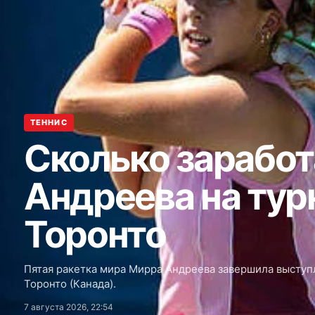
ТЕННИС
Cколько зарабо
Андреева на тур
Торонто
Пятая ракетка мира Мирра Андреева завершила выступ
Торонто (Канада).
7 августа 2026, 22:54