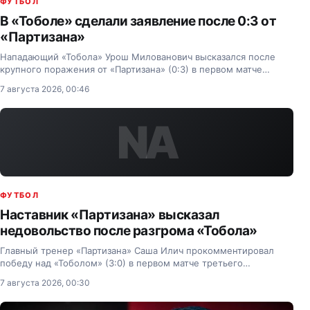
ФУТБОЛ
В «Тоболе» сделали заявление после 0:3 от
«Партизана»
Нападающий «Тобола» Урош Милованович высказался после
крупного поражения от «Партизана» (0:3) в первом матче
третьего отборочного раунда Лиги Конференций.
7 августа 2026, 00:46
NA
ФУТБОЛ
Наставник «Партизана» высказал
недовольство после разгрома «Тобола»
Главный тренер «Партизана» Саша Илич прокомментировал
победу над «Тоболом» (3:0) в первом матче третьего
отборочного раунда Лиги Конференций.
7 августа 2026, 00:30