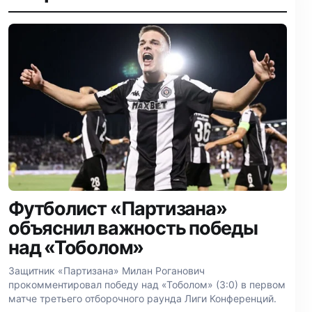
Футболист «Партизана»
объяснил важность победы
над «Тоболом»
Защитник «Партизана» Милан Роганович
прокомментировал победу над «Тоболом» (3:0) в первом
матче третьего отборочного раунда Лиги Конференций.