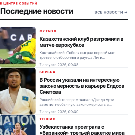
В ЦЕНТРЕ СОБЫТИЙ
Последние новости
ВСЕ НОВОСТИ
→
ФУТБОЛ
Казахстанский клуб разгромили в
матче еврокубков
Костанайский «Тобол» сыграл первый матч
третьего отборочного раунда Лиги
Конференций.
7 августа 2026, 00:08
БОРЬБА
В России указали на интересную
закономерность в карьере Елдоса
Сметова
Российский телеграм-канал «Дзюдо Арт»
заметил необычную закономерность в
профессиональной карьере олимпийского
7 августа 2026, 00:00
чемпиона — дзюдоиста Елдоса Сметова.
ТЕННИС
Узбекистанка проиграла с
«баранкой» третьей ракетке мира