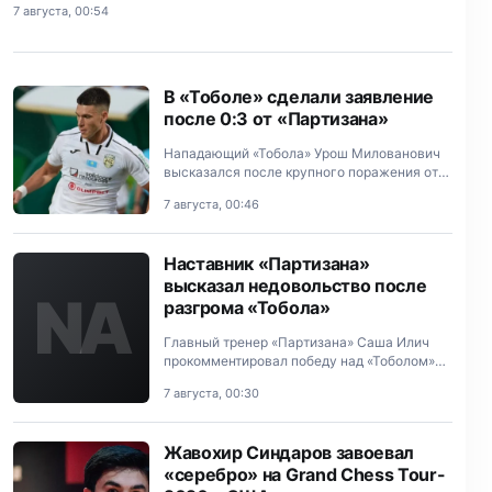
7 августа, 00:54
В «Тоболе» сделали заявление
после 0:3 от «Партизана»
Нападающий «Тобола» Урош Милованович
высказался после крупного поражения от
«Партизана» (0:3) в первом матче третьего
7 августа, 00:46
отборочного раунда Лиги Конференций.
Наставник «Партизана»
высказал недовольство после
NA
разгрома «Тобола»
Главный тренер «Партизана» Саша Илич
прокомментировал победу над «Тоболом»
(3:0) в первом матче третьего отборочного
7 августа, 00:30
раунда Лиги Конференций.
Жавохир Синдаров завоевал
«серебро» на Grand Chess Tour-