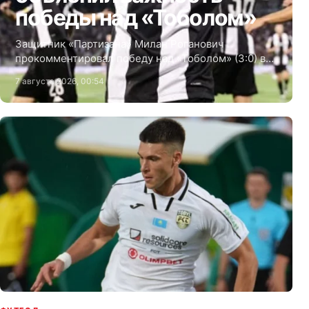
победы над «Тоболом»
Защитник «Партизана» Милан Роганович
прокомментировал победу над «Тоболом» (3:0) в
первом матче третьего отборочного раунда Лиги
7 августа 2026, 00:54
Конференций.