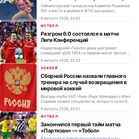
Узбекистанская теннисистка Камилла Рахимова
(83-е место в рейтинге WTA) разгромно
проиграла американке Джессике Пегуле (3-е
6 августа 2026, 23:52
место) в третьем круге турнира в Торонто
(Канада).
ФУТБОЛ
Разгром 6:0 состоялся в матче
Лиги Конференций
Нидерландский «Твенте» дома разгромил
словацкий «ДАК 1904» в первом матче третьего
отборочного раунда Лиги Конференций.
6 августа 2026, 23:32
ХОККЕЙ
Сборной России назвали главного
тренера на случай возвращения в
мировой хоккей
Вратарь клуба НХЛ «Нью-Йорк Айлендерс» Илья
Сорокин назвал специалиста, которого хотел бы
видеть главным тренером сборной России в
6 августа 2026, 23:01
случае её возвращения на международную
арену.
ФУТБОЛ
Закончился первый тайм матча
«Партизан» — «Тобол»
В Белграде (Сербия) проходит первый матч