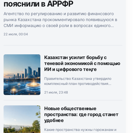
пояснили в АРРФР
Агентство по регулированию и развитию финансового
рынка Казахстана прокомментировало появившуюся в
СМИ информацию о своей роли в вопросах единого
межбанковского QR-кода.
22 июля, 00:04
Казахстан усилит борьбу с
теневой экономикой с помощью
ИИ и цифрового теңге
Правительство Казахстана утвердило
комплексный план противодействия
теневой экономике на 2026–2028 годы.
21 июля, 23:48
Документ подписал премьер-министр
Олжас Бектенов.
Новые общественные
пространства: где город станет
удобнее
Какие пространства нужны горожанам и