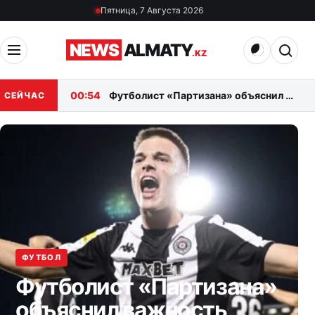
Перейти к материалам
Пятница, 7 Августа 2026
Открыть меню
Открыт
NEWS
ALMATY
.KZ
00:54
Футболист «Партизана» объяснил важность победы над «Тоболом»
СЕЙЧАС
ФУТБОЛ
Футболист «Партизана»
объяснил важность