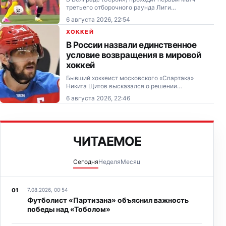
третьего отборочного раунда Лиги
Конференций, в котором «Партизан» принимает
6 августа 2026, 22:54
«Тобол».
ХОККЕЙ
В России назвали единственное
условие возвращения в мировой
хоккей
Бывший хоккеист московского «Спартака»
Никита Щитов высказался о решении
Международной федерации хоккея на льду (IIHF)
6 августа 2026, 22:46
не допустить сборную России до участия в
чемпионате мира 2027 года.
ЧИТАЕМОЕ
Сегодня
Неделя
Месяц
7.08.2026, 00:54
Футболист «Партизана» объяснил важность
победы над «Тоболом»