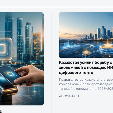
Казахстан усилит борьбу с
экономикой с помощью ИИ
цифрового теңге
Правительство Казахстана утве
комплексный план противодейс
теневой экономике на 2026–202
Документ подписал премьер-м
21 июля, 23:48
Олжас Бектенов.