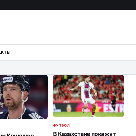
АКТЫ
ФУТБОЛ
В Казахстане покажут
ир Крикунов