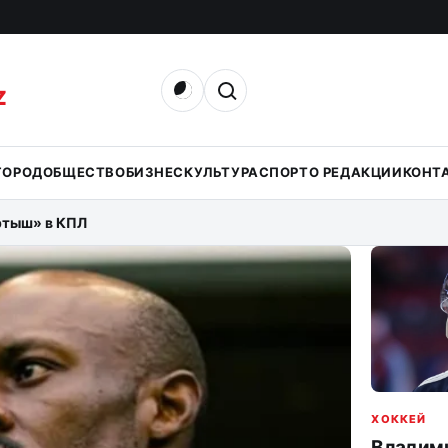
Открыть поиск
Z
ГОРОД
ОБЩЕСТВО
БИЗНЕС
КУЛЬТУРА
СПОРТ
О РЕДАКЦИИ
КОНТ
ртыш» в КПЛ
ХОККЕЙ
Владим