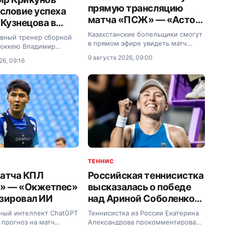
прямую трансляцию
условие успеха
матча «ПСЖ» — «Астон
 Кузнецова в
Вилла» за Суперкубок
лубе
Казахстанские болельщики смогут
вный тренер сборной
УЕФА
в прямом эфире увидеть матч
хоккею Владимир
между французским «ПСЖ» и
аявил, что при хорошем
9 августа 2026, 09:00
26, 09:16
английской «Астон Виллой» за
 нападающий Евгений
Суперкубок УЕФА.
ринесет пользу
ТЕННИС
атча КПЛ
Российская теннисистка
а» — «Окжетпес»
высказалась о победе
зировал ИИ
над Ариной Соболенко
на турнире в Торонто
ный интеллект ChatGPT
Теннисистка из России Екатерина
 прогноз на матч
Александрова прокомментировала