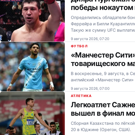
победы нокаутом 
Определились обладатели бону
Феррейра и Билли Куарантилло
Такую же сумму UFC выплати
9 августа 2026, 07:20
ФУТБОЛ
«Манчестер Сити»
товарищеского м
В воскресенье, 9 августа, в 
английский «Манчестер Сити» 
9 августа 2026, 07:00
АТЛЕТИКА
Легкоатлет Сажне
вышел в финал м
Сборная Казахстана по лёгкой
20 в Юджине (Орегон, США).