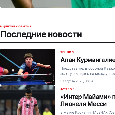
В ЦЕНТРЕ СОБЫТИЙ
Последние новости
ТЕННИС
Алан Курмангалие
Представитель сборной Казах
золотую медаль на междунаро
9 августа 2026, 08:04
ФУТБОЛ
«Интер Майами» п
Лионеля Месси
В матче Кубка лиг MLS-MX (С