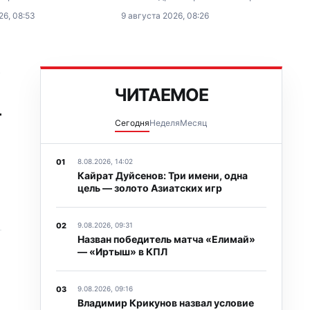
кой Премьер-Лиги, в
неожиданную победу над
26, 08:53
9 августа 2026, 08:26
оличная «Астана»
белоруской Ариной Соболенко в
шетауский «Окжетпес».
1/8 финала турнира категории WTA
1000 в Торонто (Канада).
→
ЧИТАЕМОЕ
Сегодня
Неделя
Месяц
8.08.2026, 14:02
Кайрат Дуйсенов: Три имени, одна
цель — золото Азиатских игр
9.08.2026, 09:31
Назван победитель матча «Елимай»
— «Иртыш» в КПЛ
9.08.2026, 09:16
Владимир Крикунов назвал условие