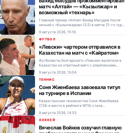
Вахид Масудов прокомментировал
матч «Алтай» — «Кызылжар» и
возможный «технарь»
Главный тренер «Алтая» Вахид Масудов после
ничьей с «Кызылжаром» (2:2) в матче 21-го тура
Казахстанской Премьер-Лиги высказался о
9 августа 2026, 15:16
возможном техническом поражении соперника.
ФУТБОЛ
«Левски» чартером отправился в
Казахстан на матч с «Кайратом»
Футболисты болгарского «Левски» вылетели в
Казахстан на ответный матч с алматинским
«Кайратом» в третьем отборочном раунде Лиги
9 августа 2026, 15:04
Чемпионов.
ТЕННИС
Соня Жиенбаева завоевала титул
на турнире в Испании
Казахстанская теннисистка Соня Жиенбаева
(738-е место в рейтинге WTA) стала
победительницей турнира серии W75 в Оренсе
9 августа 2026, 14:53
(Испания) в одиночном разряде.
ХОККЕЙ
Вячеслав Войнов озвучил главную