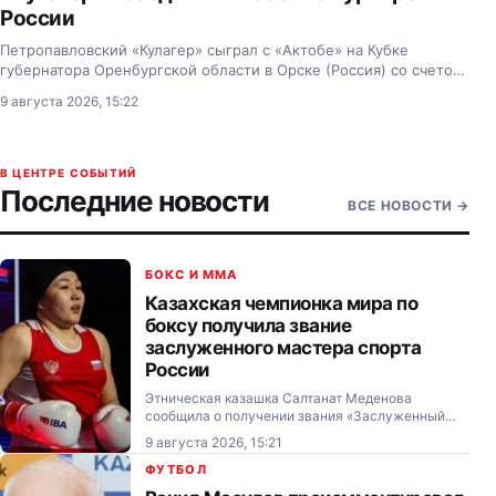
России
Петропавловский «Кулагер» сыграл с «Актобе» на Кубке
губернатора Оренбургской области в Орске (Россия) со счетом
4:1.
9 августа 2026, 15:22
В ЦЕНТРЕ СОБЫТИЙ
Последние новости
ВСЕ НОВОСТИ
→
БОКС И MMA
Казахская чемпионка мира по
боксу получила звание
заслуженного мастера спорта
России
Этническая казашка Салтанат Меденова
сообщила о получении звания «Заслуженный
мастер спорта России» и рассказала о
9 августа 2026, 15:21
значимости этого достижения.
ФУТБОЛ