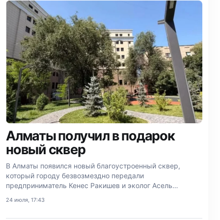
Алматы получил в подарок
новый сквер
В Алматы появился новый благоустроенный сквер,
который городу безвозмездно передали
предприниматель Кенес Ракишев и эколог Асель
Тасмагамбетова.
24 июля, 17:43