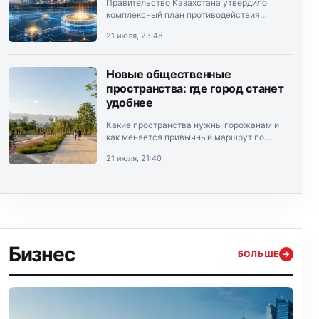
Правительство Казахстана утвердило
комплексный план противодействия
теневой экономике на 2026–2028 годы.
21 июля, 23:48
Документ подписал премьер-министр
Олжас Бектенов.
Новые общественные
пространства: где город станет
удобнее
Какие пространства нужны горожанам и
как меняется привычный маршрут по
Алматы.
21 июля, 21:40
Бизнес
БОЛЬШЕ
→