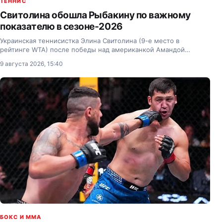
ТЕННИС
Свитолина обошла Рыбакину по важному
показателю в сезоне-2026
Украинская теннисистка Элина Свитолина (9-е место в
рейтинге WTA) после победы над американкой Амандой
Анисимовой (10-е место) вышла в лидеры сезона-2026 по
9 августа 2026, 15:40
количеству побед над представительницами топ-10.
БОКС И MMA