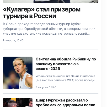
«Кулагер» стал призером
турнира в России
В Орске проходит предсезонный турнир Кубок
губернатора Оренбургской области, в котором приняли
участие казахстанские команды петропавловский
«Кулагер» и «Актобе».
9 августа, 15:40
Свитолина обошла Рыбакину по
важному показателю в
сезоне-2026
Украинская теннисистка Элина Свитолина
(9-е место в рейтинге WTA) после победы
над американкой Амандой Анисимовой (10-
9 августа, 15:40
е место) вышла в лидеры сезона-2026 по
количеству побед над пр…
Дияр Нургожай рассказал о
проблемах со здоровьем после