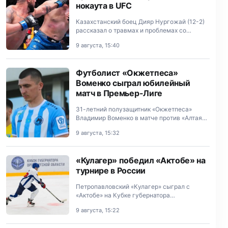
нокаута в UFC
Казахстанский боец Дияр Нургожай (12-2)
рассказал о травмах и проблемах со
здоровьем после яркой досрочной победы в
9 августа, 15:40
UFC.
Футболист «Окжетпеса»
Воменко сыграл юбилейный
матч в Премьер-Лиге
31-летний полузащитник «Окжетпеса»
Владимир Воменко в матче против «Алтая»
(4:1) сыграл 50-й матч в казахстанской
9 августа, 15:32
Премьер-Лиге.
«Кулагер» победил «Актобе» на
турнире в России
Петропавловский «Кулагер» сыграл с
«Актобе» на Кубке губернатора
Оренбургской области в Орске (Россия) со
9 августа, 15:22
счетом 4:1.