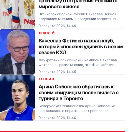
проблему отстранения России от
мирового хоккея
Экс-игрок сборной России Вячеслав Войнов
поделился мнением о продлении запрета на
допуск российских команд на турниры под
9 августа 2026, 14:49
эгидой международной федерации хоккея.
ХОККЕЙ
Вячеслав Фетисов назвал клуб,
который способен удивить в новом
сезоне КХЛ
Двукратный олимпийский чемпион Вячеслав
Фетисов выразил мнение, что «Шанхайские
Драконы» могут преподнести сюрприз в
9 августа 2026, 14:45
предстоящем розыгрыше Континентальной
хоккейной лиги.
ТЕННИС
Арина Соболенко обратилась к
своим обидчицам после вылета с
турнира в Торонто
Белорусская теннисистка Арина Соболенко
высказалась о поражении от россиянки
Екатерины Александровой в 1/8 финала турнира
9 августа 2026, 14:40
категории WTA 1000 в Торонто (Канада).