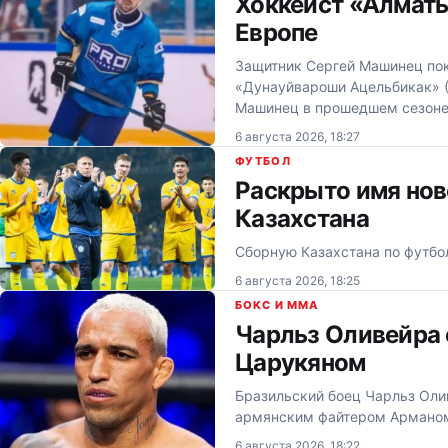
Хоккеист «Алмат
Европе
Защитник Сергей Машинец пок
«Дунауйвароши Ацельбикак» (
Машинец в прошедшем сезоне 
6 августа 2026, 18:27
ФУТБОЛ
Раскрыто имя нов
Казахстана
Сборную Казахстана по футбол
6 августа 2026, 18:25
БОКС И MMA
Чарльз Оливейра 
Царукяном
Бразильский боец Чарльз Олив
армянским файтером Арманом
6 августа 2026, 18:22