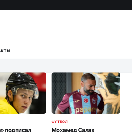
АКТЫ
ФУТБОЛ
» подписал
Мохамед Салах