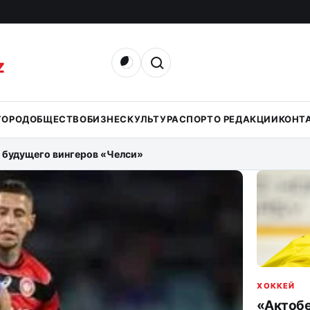
Открыть поиск
Z
ГОРОД
ОБЩЕСТВО
БИЗНЕС
КУЛЬТУРА
СПОРТ
О РЕДАКЦИИ
КОНТ
 будущего вингеров «Челси»
ХОККЕЙ
«Актобе