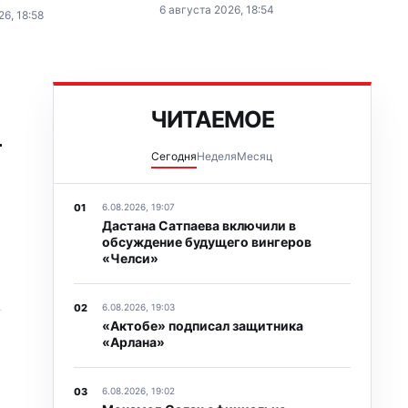
нировочных сборов в
6 августа 2026, 18:54
26, 18:58
четвертую подряд победу на
есе провёл спарринг
турнире ITF в Оренсе (Испания).
спективного японского
нала, чемпиона WBO
c во втором полулёгком…
→
ЧИТАЕМОЕ
Сегодня
Неделя
Месяц
6.08.2026, 19:07
Дастана Сатпаева включили в
обсуждение будущего вингеров
«Челси»
6.08.2026, 19:03
«Актобе» подписал защитника
«Арлана»
6.08.2026, 19:02