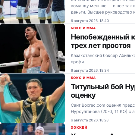
команду меньше — в нее так и
деньги. Высшее руководство
6 августа 2026, 18:40
БОКС И MMA
Непобежденный к
трех лет простоя
Казахстанский боксер Абильха
профи.
6 августа 2026, 18:34
БОКС И MMA
Титульный бой Ну
оценку
Сайт Boxrec.com оценил пред
Нурсултанова (20-0, 11 КО) с
6 августа 2026, 18:28
ХОККЕЙ