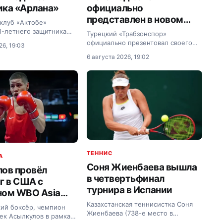
ка «Арлана»
официально
представлен в новом
клуб «Актобе»
клубе
1-летнего защитника
Турецкий «Трабзонспор»
 Аипова. В «Актобе»
официально презентовал своего
26, 19:03
чил игровой номер —
звездного новичка — нападающего
6 августа 2026, 19:02
реть эту публикацию в
Мохамеда Салаха.
убликация от
 клуб «Актобе»
official) В…
ТЕННИС
A
Соня Жиенбаева вышла
ов провёл
в четвертьфинал
г в США с
турнира в Испании
ном WBO Asia
 Фото
Казахстанская теннисистка Соня
кий боксёр, чемпион
Жиенбаева (738-е место в
ек Асылкулов в рамках
рейтинге WTA) одержала