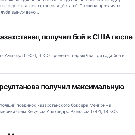
 не вернется казахстанская „Астана“. Причина прозаична —
 клуба вынуждено…
азахстанец получил бой в США после
н Аманкул (4-0-1, 4 КО) проведет первый за три года боя в
рсултанова получил максимальную
стоящий поединок казахстанского боксера Мейирима
 американцем Хесусом Алехандро Рамосом (24-1, 19 КО).