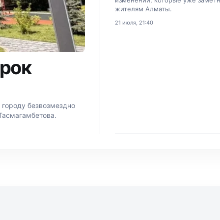
изменений, которые уже замет
жителям Алматы.
21 июля, 21:40
арок
 городу безвозмездно
Тасмагамбетова.