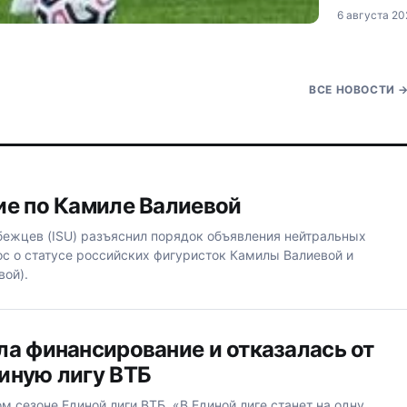
учебно-тре
6 августа 20
Лос-Анджел
против пер
профессио
Asia Pacifi
ВСЕ НОВОСТИ
ие по Камиле Валиевой
ежцев (ISU) разъяснил порядок объявления нейтральных
ос о статусе российских фигуристок Камилы Валиевой и
вой).
ла финансирование и отказалась от
иную лигу ВТБ
м сезоне Единой лиги ВТБ. «В Единой лиге станет на одну