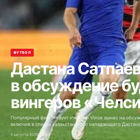
ФУТБОЛ
Дастана Сатпае
в обсуждение б
вингеров «Челс
Популярный фан-аккаунт «Челси» Vince вынес на обсу
включив в список казахстанского нападающего Дастана
6 августа 2026, 19:07