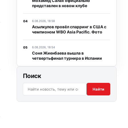
Мохамед Салах официально
представлен в новом клубе
6.08.2026, 18:58
Асылкулов провёл спарринг в США с
чемпионом WBO Asia Pacific. Фото
6.08.2026, 18:54
Соня Жиенбаева вышла в
четвертьфинал турнира в Испании
Поиск
Поиск по сайту:
Найти