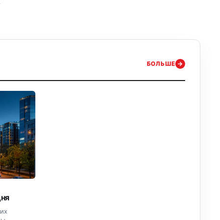
БОЛЬШЕ
→
дня
ких