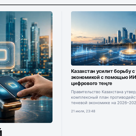
Казахстан усилит борьбу с
экономикой с помощью ИИ
цифрового теңге
Правительство Казахстана утве
комплексный план противодейс
теневой экономике на 2026–202
Документ подписал премьер-м
21 июля, 23:48
Олжас Бектенов.
й