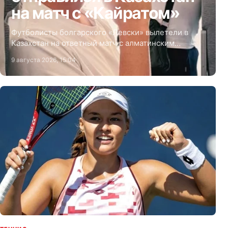
на матч с «Кайратом»
Футболисты болгарского «Левски» вылетели в
Казахстан на ответный матч с алматинским
«Кайратом» в третьем отборочном раунде Лиги
9 августа 2026, 15:04
Чемпионов.