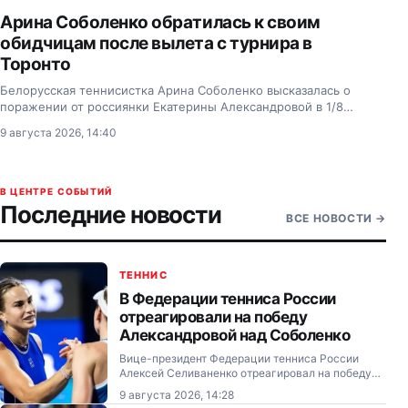
Арина Соболенко обратилась к своим
обидчицам после вылета с турнира в
Торонто
Белорусская теннисистка Арина Соболенко высказалась о
поражении от россиянки Екатерины Александровой в 1/8
финала турнира категории WTA 1000 в Торонто (Канада).
9 августа 2026, 14:40
В ЦЕНТРЕ СОБЫТИЙ
Последние новости
ВСЕ НОВОСТИ
→
ТЕННИС
В Федерации тенниса России
отреагировали на победу
Александровой над Соболенко
Вице-президент Федерации тенниса России
Алексей Селиваненко отреагировал на победу
россиянки Екатерины Александровой над первой
9 августа 2026, 14:28
ракеткой мира Ариной Соболенко в четвёртом