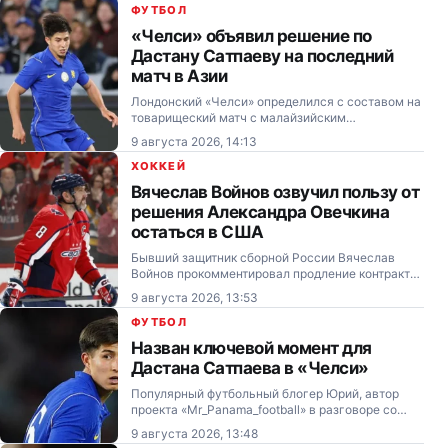
круге «тысячника» в Торонто (Канада).
ФУТБОЛ
«Челси» объявил решение по
Дастану Сатпаеву на последний
матч в Азии
Лондонский «Челси» определился с составом на
товарищеский матч с малайзийским
«Джохором», который станет последним в
9 августа 2026, 14:13
рамках азиатского предсезонного тура.
ХОККЕЙ
Вячеслав Войнов озвучил пользу от
решения Александра Овечкина
остаться в США
Бывший защитник сборной России Вячеслав
Войнов прокомментировал продление контракта
нападающего Александра Овечкина с
9 августа 2026, 13:53
американским клубом НХЛ «Вашингтон
Кэпиталз».
ФУТБОЛ
Назван ключевой момент для
Дастана Сатпаева в «Челси»
Популярный футбольный блогер Юрий, автор
проекта «Mr_Panama_football» в разговоре со
Sports.kz поделился мнением о том, является ли
9 августа 2026, 13:48
Хаби Алонсо подходящим тренером для Дастана