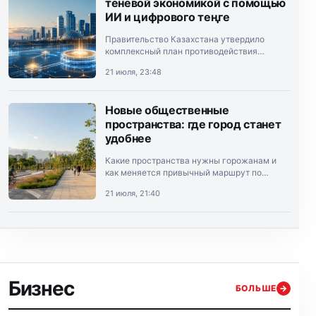
теневой экономикой с помощью
ИИ и цифрового теңге
Правительство Казахстана утвердило
комплексный план противодействия
теневой экономике на 2026–2028 годы.
21 июля, 23:48
Документ подписал премьер-министр
Олжас Бектенов.
Новые общественные
пространства: где город станет
удобнее
Какие пространства нужны горожанам и
как меняется привычный маршрут по
Алматы.
21 июля, 21:40
Бизнес
БОЛЬШЕ
→