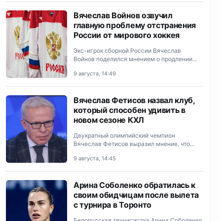
Вячеслав Войнов озвучил
главную проблему отстранения
России от мирового хоккея
Экс-игрок сборной России Вячеслав
Войнов поделился мнением о продлении
запрета на допуск российских команд на
9 августа, 14:49
турниры под эгидой международной
федерации хоккея.
Вячеслав Фетисов назвал клуб,
который способен удивить в
новом сезоне КХЛ
Двукратный олимпийский чемпион
Вячеслав Фетисов выразил мнение, что
«Шанхайские Драконы» могут преподнести
9 августа, 14:45
сюрприз в предстоящем розыгрыше
Континентальной хоккейной лиги.
Арина Соболенко обратилась к
своим обидчицам после вылета
с турнира в Торонто
Белорусская теннисистка Арина Соболенко