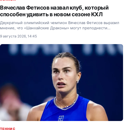
Вячеслав Фетисов назвал клуб, который
способен удивить в новом сезоне КХЛ
Двукратный олимпийский чемпион Вячеслав Фетисов выразил
мнение, что «Шанхайские Драконы» могут преподнести
сюрприз в предстоящем розыгрыше Континентальной
9 августа 2026, 14:45
хоккейной лиги.
ТЕННИС