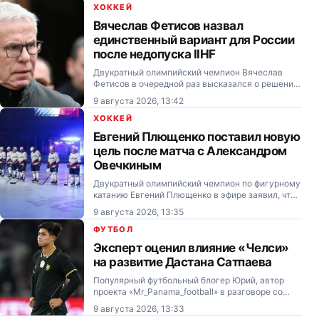
Сатпаева.
ХОККЕЙ
Вячеслав Фетисов назвал
единственный вариант для России
после недопуска IIHF
Двукратный олимпийский чемпион Вячеслав
Фетисов в очередной раз высказался о решении
IIHF не допускать российские сборные к
9 августа 2026, 13:42
международным турнирам.
ХОККЕЙ
Евгений Плющенко поставил новую
цель после матча с Александром
Овечкиным
Двукратный олимпийский чемпион по фигурному
катанию Евгений Плющенко в эфире заявил, что
хочет оформить хет‑трик в следующем
9 августа 2026, 13:35
хоккейном матче.
ФУТБОЛ
Эксперт оценил влияние «Челси»
на развитие Дастана Сатпаева
Популярный футбольный блогер Юрий, автор
проекта «Mr_Panama_football» в разговоре со
Sports.kz поделился мнением о том, является ли
9 августа 2026, 13:33
«Челси» хорошим вариантом для развития