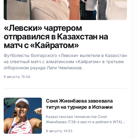
«Левски» чартером
отправился в Казахстан на
матч с «Кайратом»
Футболисты болгарского «Левски» вылетели в Казахстан
на ответный матч с алматинским «Кайратом» в третьем
отборочном раунде Лиги Чемпионов.
9 августа, 15:04
Соня Жиенбаева завоевала
титул на турнире в Испании
Казахстанская теннисистка Соня
Жиенбаева (738-е место в рейтинге WTA)
стала победительницей турнира серии W75
9 августа, 14:53
в Оренсе (Испания) в одиночном разряде.