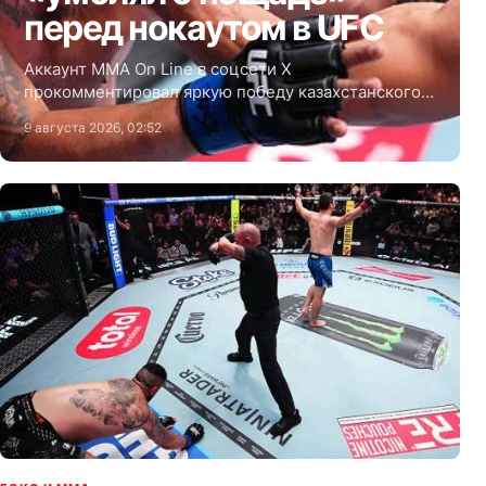
перед нокаутом в UFC
Аккаунт MMA On Line в соцсети Х
прокомментировал яркую победу казахстанского
файтера Дияра Нургожая (12-2) на турнире UFC
9 августа 2026, 02:52
Fight Night 284 в Лас-Вегасе (США, штат Невада).