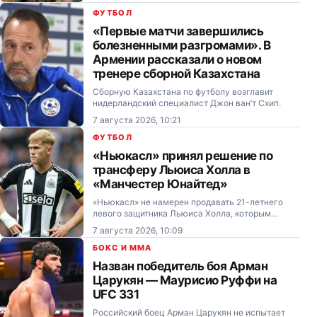
квалификации Лиги Конференций после
поражения от сербского «Партизана» (0:3) в
ФУТБОЛ
первом матче…
«Первые матчи завершились
болезненными разгромами». В
Армении рассказали о новом
тренере сборной Казахстана
Сборную Казахстана по футболу возглавит
нидерландский специалист Джон ван’т Схип.
7 августа 2026, 10:21
ФУТБОЛ
«Ньюкасл» принял решение по
трансферу Льюиса Холла в
«Манчестер Юнайтед»
«Ньюкасл» не намерен продавать 21-летнего
левого защитника Льюиса Холла, которым
интересуется «Манчестер Юнайтед».
7 августа 2026, 10:09
БОКС И MMA
Назван победитель боя Арман
Царукян — Маурисио Руффи на
UFC 331
Российский боец Арман Царукян не испытает