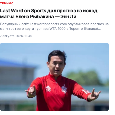
ТЕННИС
Last Word on Sports дал прогноз на исход
матча Елена Рыбакина — Энн Ли
Популярный сайт Lastwordonsports.com опубликовал прогноз на
матч третьего круга турнира WTA 1000 в Торонто (Канада)
между второй ракеткой мира Еленой Рыбакиной из Казахстана
7 августа 2026, 11:49
и американкой Энн Ли (31-е место в мировом…