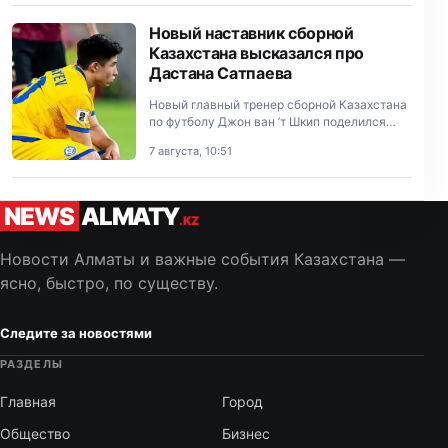
сказал бывший тяжеловес Bellator,…
Новый наставник сборной
Казахстана высказался про
Дастана Сатпаева
Новый главный тренер сборной Казахстана
по футболу Джон ван ’т Шкип поделился
мнением о форварде лондонского «Челси»
7 августа, 10:51
Дастане Сатпаеве.
NEWS
ALMATY
.KZ
Новости Алматы и важные события Казахстана —
ясно, быстро, по существу.
Следите за новостями
РАЗДЕЛЫ
Главная
Город
Общество
Бизнес