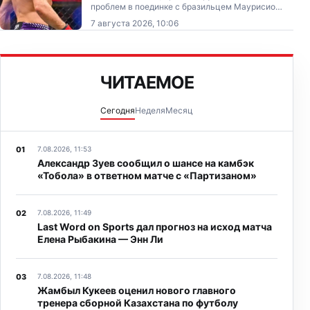
проблем в поединке с бразильцем Маурисио
Руффи, заявил экс‑чемпион Fight Nights Дмитрий
7 августа 2026, 10:06
Бикрев.
ЧИТАЕМОЕ
Сегодня
Неделя
Месяц
7.08.2026, 11:53
Александр Зуев сообщил о шансе на камбэк
«Тобола» в ответном матче с «Партизаном»
7.08.2026, 11:49
Last Word on Sports дал прогноз на исход матча
Елена Рыбакина — Энн Ли
7.08.2026, 11:48
Жамбыл Кукеев оценил нового главного
тренера сборной Казахстана по футболу