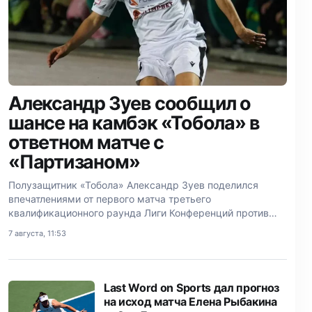
Александр Зуев сообщил о
шансе на камбэк «Тобола» в
ответном матче с
«Партизаном»
Полузащитник «Тобола» Александр Зуев поделился
впечатлениями от первого матча третьего
квалификационного раунда Лиги Конференций против
сербского «Партизана».
7 августа, 11:53
Last Word on Sports дал прогноз
на исход матча Елена Рыбакина