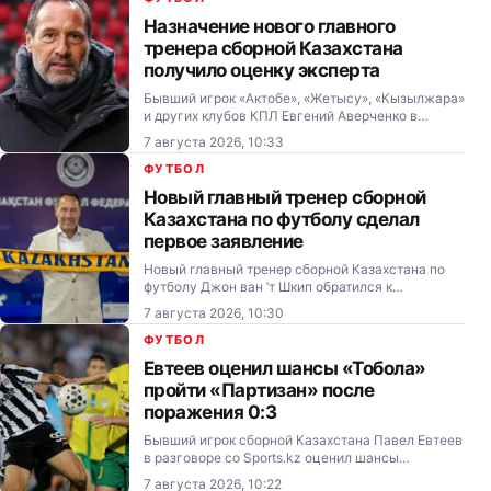
Назначение нового главного
тренера сборной Казахстана
получило оценку эксперта
Бывший игрок «Актобе», «Жетысу», «Кызылжара»
и других клубов КПЛ Евгений Аверченко в
беседе со Sports.kz прокомментировал
7 августа 2026, 10:33
назначение нидерландского специалиста Джона
ван ’т Схипа на должность главного тренера
ФУТБОЛ
сборной…
Новый главный тренер сборной
Казахстана по футболу сделал
первое заявление
Новый главный тренер сборной Казахстана по
футболу Джон ван ’т Шкип обратился к
болельщикам и СМИ, а также поделился
7 августа 2026, 10:30
первыми эмоциями от своего назначения.
ФУТБОЛ
Евтеев оценил шансы «Тобола»
пройти «Партизан» после
поражения 0:3
Бывший игрок сборной Казахстана Павел Евтеев
в разговоре со Sports.kz оценил шансы
костанайского «Тобола» выйти в плей-офф
7 августа 2026, 10:22