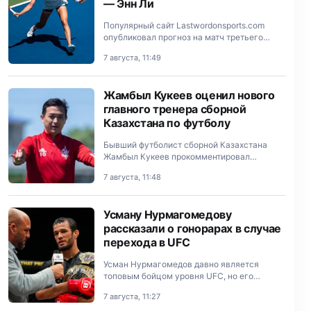
— Энн Ли
Популярный сайт Lastwordonsports.com
опубликовал прогноз на матч третьего
круга турнира WTA 1000 в Торонто (Канада)
7 августа, 11:49
между второй ракеткой мира Еленой
Рыбакиной из Казахстана и амер…
Жамбыл Кукеев оценил нового
главного тренера сборной
Казахстана по футболу
Бывший футболист сборной Казахстана
Жамбыл Кукеев прокомментировал
назначение Джон ван ’т Шкипа на пост
7 августа, 11:48
главного тренера национальной команды.
Усману Нурмагомедову
рассказали о гонорарах в случае
перехода в UFC
Усман Нурмагомедов давно является
топовым бойцом уровня UFC, но его
гонорары в первых боях в этой лиге вряд ли
7 августа, 11:27
можно сравнить с получаемыми в PFL,