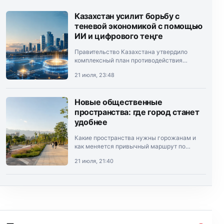
Казахстан усилит борьбу с
теневой экономикой с помощью
ИИ и цифрового теңге
Правительство Казахстана утвердило
комплексный план противодействия
теневой экономике на 2026–2028 годы.
21 июля, 23:48
Документ подписал премьер-министр
Олжас Бектенов.
Новые общественные
пространства: где город станет
удобнее
Какие пространства нужны горожанам и
как меняется привычный маршрут по
Алматы.
21 июля, 21:40