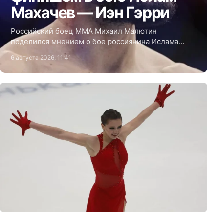
Махачев — Иэн Гэрри
Российский боец ММА Михаил Малютин
поделился мнением о бое россиянина Ислама
Махачева и ирландца Иэна Гэрри на турнире UFC
6 августа 2026, 11:41
330.