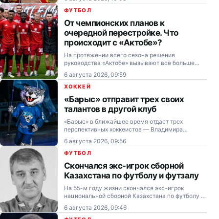
получил титульный бой.
ФУТБОЛ
От чемпионских планов к
очередной перестройке. Что
происходит с «Актобе»?
На протяжении всего сезона решения
руководства «Актобе» вызывают всё больше
вопросов, а обещанная борьба за чемпионство
6 августа 2026, 09:59
сменилась очередной тренерской чехардой и
перестройкой состава.
ХОККЕЙ
«Барыс» отправит трех своих
талантов в другой клуб
«Барыс» в ближайшее время отдаст трех
перспективных хоккеистов — Владимира
Корчагина, Александра Перкина и Романа
6 августа 2026, 09:56
Двуреченского — в аренду в «Алматы».
ФУТБОЛ
Скончался экс-игрок сборной
Казахстана по футболу и футзалу
На 55-м году жизни скончался экс-игрок
национальной сборной Казахстана по футболу и
футзалу Александр Лисин.
6 августа 2026, 09:46