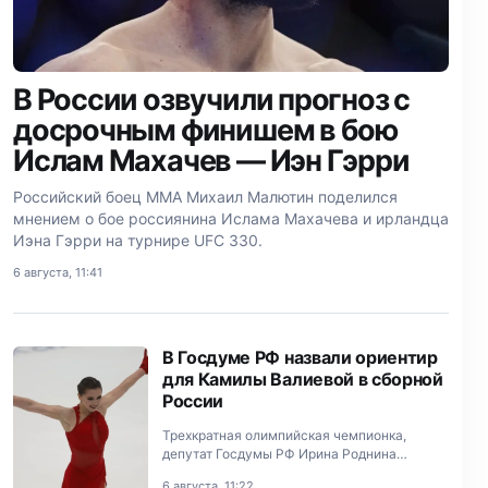
В России озвучили прогноз с
досрочным финишем в бою
Ислам Махачев — Иэн Гэрри
Российский боец ММА Михаил Малютин поделился
мнением о бое россиянина Ислама Махачева и ирландца
Иэна Гэрри на турнире UFC 330.
6 августа, 11:41
В Госдуме РФ назвали ориентир
для Камилы Валиевой в сборной
России
Трехкратная олимпийская чемпионка,
депутат Госдумы РФ Ирина Роднина
поделилась мнением о 20‑летней Камиле
6 августа, 11:22