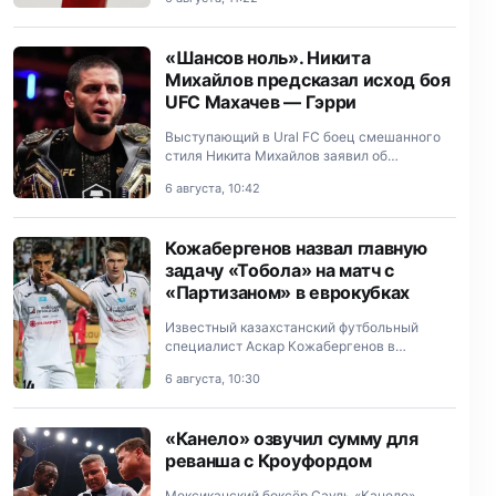
Валиевой и 22‑летней Александре
Игнатовой (Трусовой).
«Шансов ноль». Никита
Михайлов предсказал исход боя
UFC Махачев — Гэрри
Выступающий в Ural FC боец смешанного
стиля Никита Михайлов заявил об
отсутствии интриги в предстоящем
6 августа, 10:42
поединке за титул чемпиона UFC в
полусреднем весе между россиянином
Исламом М…
Кожабергенов назвал главную
задачу «Тобола» на матч с
«Партизаном» в еврокубках
Известный казахстанский футбольный
специалист Аскар Кожабергенов в
разговоре со Sports.kz поделился
6 августа, 10:30
ожиданиями от первого матча третьего
квалификационного раунда Лиги
Конференций м…
«Канело» озвучил сумму для
реванша с Кроуфордом
Мексиканский боксёр Сауль «Канело»