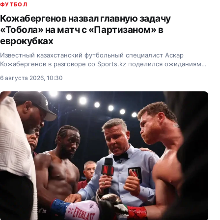
ФУТБОЛ
Кожабергенов назвал главную задачу
«Тобола» на матч с «Партизаном» в
еврокубках
Известный казахстанский футбольный специалист Аскар
Кожабергенов в разговоре со Sports.kz поделился ожиданиями
от первого матча третьего квалификационного раунда Лиги
6 августа 2026, 10:30
Конференций между сербским «Партизаном» и…