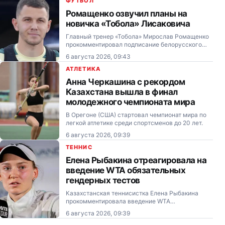
ФУТБОЛ
Ромащенко озвучил планы на
новичка «Тобола» Лисаковича
Главный тренер «Тобола» Мирослав Ромащенко
прокомментировал подписание белорусского
нападающего Виталия Лисаковича и объяснил,
6 августа 2026, 09:43
почему новичок не принял участия в матче
против «Ордабасы» — 0:2.
АТЛЕТИКА
Анна Черкашина с рекордом
Казахстана вышла в финал
молодежного чемпионата мира
В Орегоне (США) стартовал чемпионат мира по
легкой атлетике среди спортсменов до 20 лет.
6 августа 2026, 09:39
ТЕННИС
Елена Рыбакина отреагировала на
введение WTA обязательных
гендерных тестов
Казахстанская теннисистка Елена Рыбакина
прокомментировала введение WTA
обязательного гендерного тестирования для
6 августа 2026, 09:39
допуска к соревнованиям под эгидой тура.