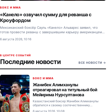
БОКС И MMA
«Канело» озвучил сумму для реванша с
Кроуфордом
Мексиканский боксёр Сауль «Канело» Альварес заявил, что
готов провести реванш с завершившим карьеру американцем
Теренсом Кроуфордом.
6 августа 2026, 10:16
В ЦЕНТРЕ СОБЫТИЙ
Последние новости
ВСЕ НОВОСТИ
→
БОКС И MMA
Жанибек Алимханулы
отреагировал на титульный бой
Мейирима Нурсултанова
Казахстанский боксер Жанибек Алимханулы
обратился к своему соотечественнику
Мейириму Нурсултанову, который официально
6 августа 2026, 10:08