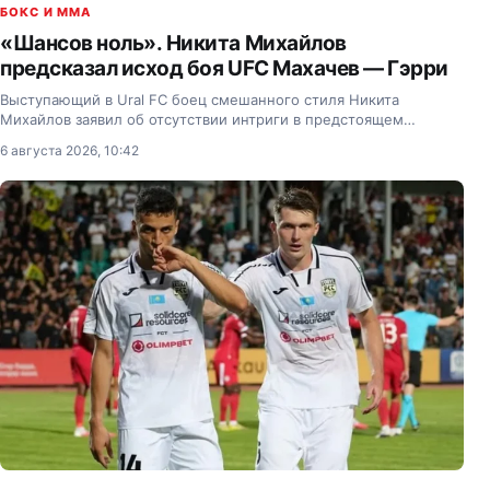
БОКС И MMA
«Шансов ноль». Никита Михайлов
предсказал исход боя UFC Махачев — Гэрри
Выступающий в Ural FC боец смешанного стиля Никита
Михайлов заявил об отсутствии интриги в предстоящем
поединке за титул чемпиона UFC в полусреднем весе между
6 августа 2026, 10:42
россиянином Исламом Махачевым и ирландцем Иэном Гэрри.