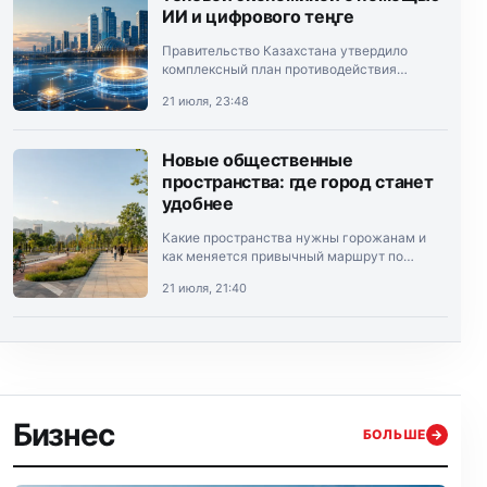
ИИ и цифрового теңге
Правительство Казахстана утвердило
комплексный план противодействия
теневой экономике на 2026–2028 годы.
21 июля, 23:48
Документ подписал премьер-министр
Олжас Бектенов.
Новые общественные
пространства: где город станет
удобнее
Какие пространства нужны горожанам и
как меняется привычный маршрут по
Алматы.
21 июля, 21:40
Бизнес
БОЛЬШЕ
→