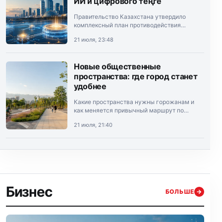
ИИ и цифрового теңге
Правительство Казахстана утвердило
комплексный план противодействия
теневой экономике на 2026–2028 годы.
21 июля, 23:48
Документ подписал премьер-министр
Олжас Бектенов.
Новые общественные
пространства: где город станет
удобнее
Какие пространства нужны горожанам и
как меняется привычный маршрут по
Алматы.
21 июля, 21:40
Бизнес
БОЛЬШЕ
→