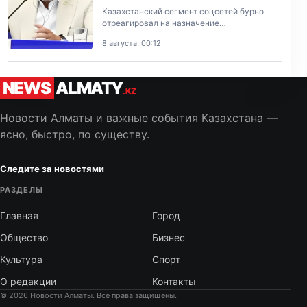
Казахстанский сегмент соцсетей бурно
отреагировал на назначение
нидерландского специалиста Джона ван ’т
8 августа, 00:12
Схипа на пост главного тренера сборной
Казахстана по футболу.
NEWS
ALMATY
.KZ
Новости Алматы и важные события Казахстана —
ясно, быстро, по существу.
Следите за новостями
РАЗДЕЛЫ
Главная
Город
Общество
Бизнес
Культура
Спорт
О редакции
Контакты
© 2026 Новости Алматы. Все права защищены.