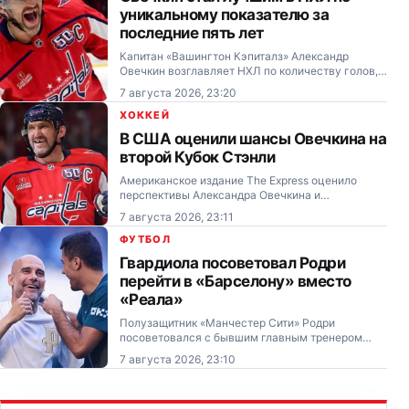
уникальному показателю за
последние пять лет
Капитан «Вашингтон Кэпиталз» Александр
Овечкин возглавляет НХЛ по количеству голов,
заброшенных из левого круга вбрасывания за
7 августа 2026, 23:20
последние пять лет.
ХОККЕЙ
В США оценили шансы Овечкина на
второй Кубок Стэнли
Американское издание The Express оценило
перспективы Александра Овечкина и
«Вашингтон Кэпиталз» в предстоящем сезоне
7 августа 2026, 23:11
НХЛ.
ФУТБОЛ
Гвардиола посоветовал Родри
перейти в «Барселону» вместо
«Реала»
Полузащитник «Манчестер Сити» Родри
посоветовался с бывшим главным тренером
команды Пепом Гвардиолой перед возможным
7 августа 2026, 23:10
возвращением в Испанию.