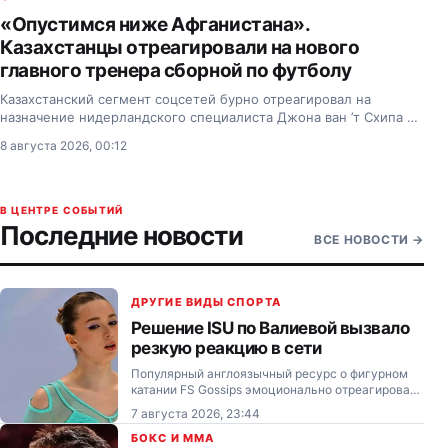
«Опустимся ниже Афганистана».
Казахстанцы отреагировали на нового
главного тренера сборной по футболу
Казахстанский сегмент соцсетей бурно отреагировал на
назначение нидерландского специалиста Джона ван ’т Схипа на
пост главного тренера сборной Казахстана по футболу.
8 августа 2026, 00:12
В ЦЕНТРЕ СОБЫТИЙ
Последние новости
ВСЕ НОВОСТИ
→
ДРУГИЕ ВИДЫ СПОРТА
Решение ISU по Валиевой вызвало
резкую реакцию в сети
Популярный англоязычный ресурс о фигурном
катании FS Gossips эмоционально отреагировал
на предоставление российской фигуристке
7 августа 2026, 23:44
Камиле Валиевой нейтрального статуса для
участия в международных соревнованиях под
БОКС И MMA