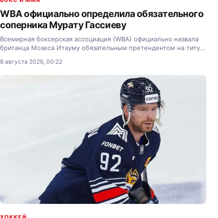
БОКС И MMA
WBA официально определила обязательного
соперника Мурату Гассиеву
Всемирная боксерская ассоциация (WBA) официально назвала
британца Мозеса Итауму обязательным претендентом на титул
чемпиона мира в супертяжелом весе, которым владеет Мурат
8 августа 2026, 00:22
Гассиев.
ХОККЕЙ