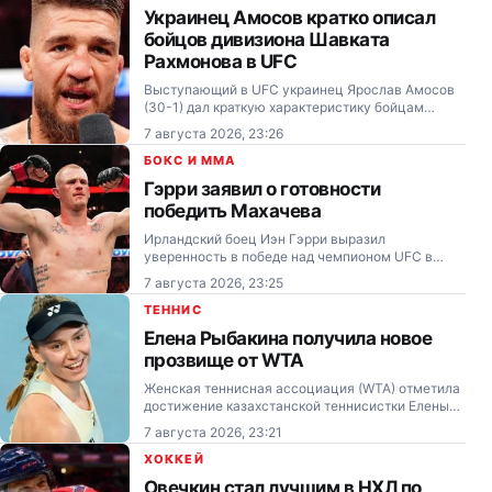
эгидой…
Украинец Амосов кратко описал
бойцов дивизиона Шавката
Рахмонова в UFC
Выступающий в UFC украинец Ярослав Амосов
(30-1) дал краткую характеристику бойцам
своего дивизиона.
7 августа 2026, 23:26
БОКС И MMA
Гэрри заявил о готовности
победить Махачева
Ирландский боец Иэн Гэрри выразил
уверенность в победе над чемпионом UFC в
полусреднем весе Исламом Махачевым перед
7 августа 2026, 23:25
их титульным поединком.
ТЕННИС
Елена Рыбакина получила новое
прозвище от WTA
Женская теннисная ассоциация (WTA) отметила
достижение казахстанской теннисистки Елены
Рыбакиной и придумала ей новое прозвище.
7 августа 2026, 23:21
ХОККЕЙ
Овечкин стал лучшим в НХЛ по