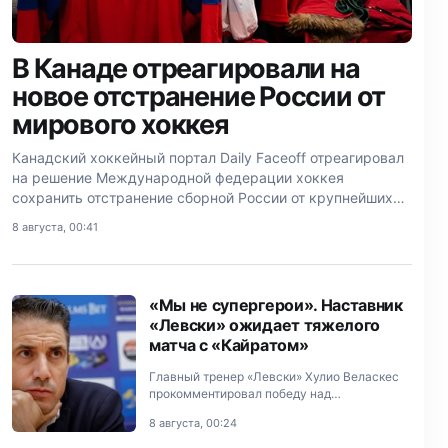
В Канаде отреагировали на
новое отстранение России от
мирового хоккея
Канадский хоккейный портал Daily Faceoff отреагировал
на решение Международной федерации хоккея
сохранить отстранение сборной России от крупнейших
турниров сезона-2026/2027.
8 августа, 00:41
«Мы не супергерои». Наставник
«Левски» ожидает тяжелого
матча с «Кайратом»
Главный тренер «Левски» Хулио Веласкес
прокомментировал победу над
«Локомотивом» из Пловдива (2:0) в
8 августа, 00:24
чемпионате Болгарии и высказался о
предстоящей ответной игре с «Кайратом» в