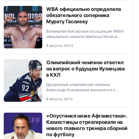
тре…
WBA официально определила
обязательного соперника
Мурату Гассиеву
Всемирная боксерская ассоциация (WBA)
официально назвала британца Мозеса
Итауму обязательным претендентом на
8 августа, 00:22
титул чемпиона мира в супертяжелом весе,
которым владеет Мурат Гассиев.
Олимпийский чемпион ответил
на вопрос о будущем Кузнецова
в КХЛ
Двукратный олимпийский чемпион
Александр Кожевников высказался о
ситуации вокруг российского нападающего
8 августа, 00:12
Евгения Кузнецова и его поисках нового
клуба в КХЛ.
«Опустимся ниже Афганистана».
Казахстанцы отреагировали на
нового главного тренера сборной
по футболу