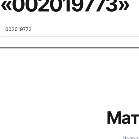
«002019773»
Поиск по сайту:
Мат
Попроб