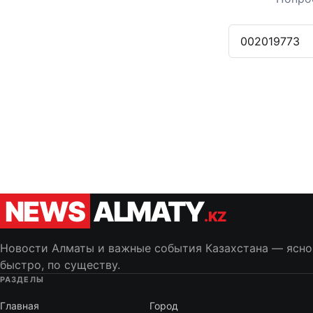
Поиск по сайту
NEWS
ALMATY
.KZ
Новости Алматы и важные события Казахстана — ясно
быстро, по существу.
РАЗДЕЛЫ
Главная
Город