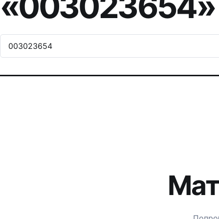
«003023654»
Поиск по сайту:
Мат
Попроб