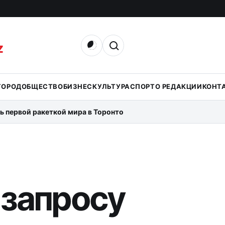
Открыть поиск
Z
ГОРОД
ОБЩЕСТВО
БИЗНЕС
КУЛЬТУРА
СПОРТ
О РЕДАКЦИИ
КОНТ
ь первой ракеткой мира в Торонто
 запросу