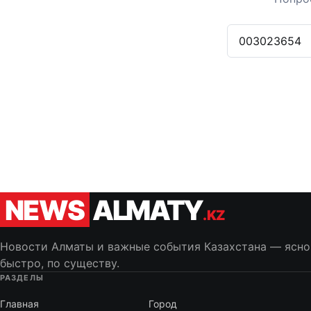
Поиск по сайту
NEWS
ALMATY
.KZ
Новости Алматы и важные события Казахстана — ясно
быстро, по существу.
РАЗДЕЛЫ
Главная
Город