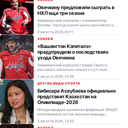
Овечкину предложили сыграть в
НХЛ еще три сезона
Американский журналист и комментатор
Джеймс Торогуд оценил шансы российского
нападающего Александра Овечкина первым в
6 августа 2026, 00:11
истории НХЛ забросить 1000 шайб в регулярных
чемпионатах.
ХОККЕЙ
«Вашингтон Кэпиталз»
предупредили о последствиях
ухода Овечкина
Американский журналист Барри Сврлуга
рассказал, насколько сильно отсутствие
Александра Овечкина изменит «Вашингтон
5 августа 2026, 23:58
Кэпиталз» и спортивную жизнь столицы США.
ДРУГИЕ ВИДЫ СПОРТА
Бибисара Асаубаева официально
представит Казахстан на
Олимпиаде-2026
Международная шахматная федерация (ФИДЕ)
опубликовала состав женской команды
Казахстана на 46-ю Всемирную шахматную
5 августа 2026, 23:53
олимпиаду, которая пройдёт с 15 по 27 сентября
в Самарканде (Узбекистан).
ФУТБОЛ