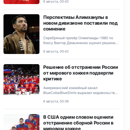
6 августа, 00:42
сохранить отстранение сборной России от
международных соревнований.
Перспективы Алимханулы в
новом дивизионе поставили под
сомнение
Серебряный призёр Олимпиады-1980 по
боксу Виктор Демьяненко оценил решение
экс-чемпиона мира WBO Жанибека
6 августа, 00:42
Алимханулы перейти в новый вес,
высказался о его перспективах и указал
на…
Решение об отстранении России
от мирового хоккея подвергли
критике
Американский хоккейный канал
BlueCollarBlueShirts выразил недовольство
решением Международной федерации
6 августа, 00:36
хоккея сохранить отстранение сборной
России от международных соревнований.
В США одним словом оценили
отстранение сборной России в
мировом хоккее