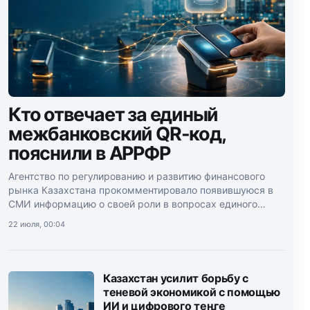
Кто отвечает за единый
межбанковский QR-код,
пояснили в АРРФР
Агентство по регулированию и развитию финансового
рынка Казахстана прокомментировало появившуюся в
СМИ информацию о своей роли в вопросах единого
межбанковского QR-кода.
22 июля, 00:04
Казахстан усилит борьбу с
теневой экономикой с помощью
ИИ и цифрового теңге