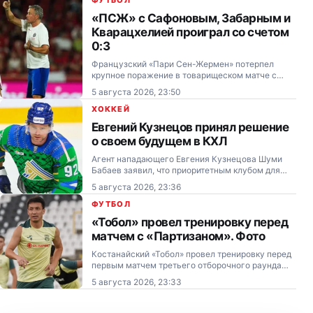
«ПСЖ» с Сафоновым, Забарным и
Кварацхелией проиграл со счетом
0:3
Французский «Пари Сен-Жермен» потерпел
крупное поражение в товарищеском матче с
испанской «Мальоркой».
5 августа 2026, 23:50
ХОККЕЙ
Евгений Кузнецов принял решение
о своем будущем в КХЛ
Агент нападающего Евгения Кузнецова Шуми
Бабаев заявил, что приоритетным клубом для
продолжения карьеры его клиента является
5 августа 2026, 23:36
новосибирская «Сибирь».
ФУТБОЛ
«Тобол» провел тренировку перед
матчем с «Партизаном». Фото
Костанайский «Тобол» провел тренировку перед
первым матчем третьего отборочного раунда
Лиги Конференций против белградского
5 августа 2026, 23:33
«Партизана».