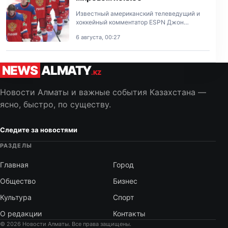
Известный американский телеведущий и
хоккейный комментатор ESPN Джон
Буччигросс отреагировал на решение
6 августа, 00:27
Международной федерации хоккея
продлить отстранение сборной России от
междун…
NEWS
ALMATY
.KZ
Новости Алматы и важные события Казахстана —
ясно, быстро, по существу.
Следите за новостями
РАЗДЕЛЫ
Главная
Город
Общество
Бизнес
Культура
Спорт
О редакции
Контакты
© 2026 Новости Алматы. Все права защищены.