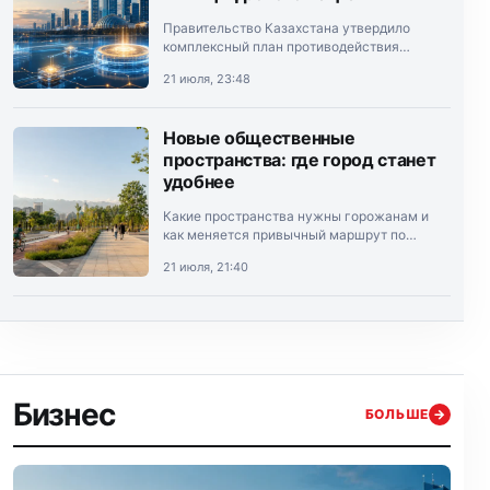
Правительство Казахстана утвердило
комплексный план противодействия
теневой экономике на 2026–2028 годы.
21 июля, 23:48
Документ подписал премьер-министр
Олжас Бектенов.
Новые общественные
пространства: где город станет
удобнее
Какие пространства нужны горожанам и
как меняется привычный маршрут по
Алматы.
21 июля, 21:40
Бизнес
БОЛЬШЕ
→