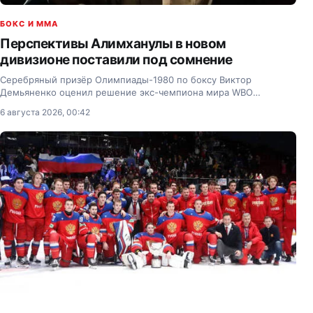
БОКС И MMA
Перспективы Алимханулы в новом
дивизионе поставили под сомнение
Серебряный призёр Олимпиады-1980 по боксу Виктор
Демьяненко оценил решение экс-чемпиона мира WBO
Жанибека Алимханулы перейти в новый вес, высказался о его
6 августа 2026, 00:42
перспективах и указал на главную проблему казахстанца в…