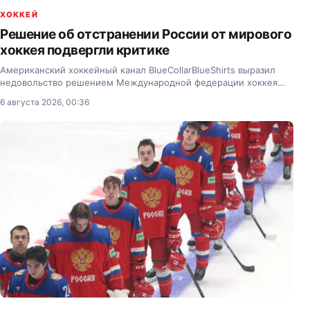
ХОККЕЙ
Решение об отстранении России от мирового
хоккея подвергли критике
Американский хоккейный канал BlueCollarBlueShirts выразил
недовольство решением Международной федерации хоккея
сохранить отстранение сборной России от международных
6 августа 2026, 00:36
соревнований.