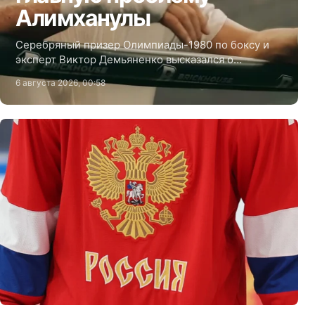
Алимханулы
Серебряный призер Олимпиады-1980 по боксу и
эксперт Виктор Демьяненко высказался о
длительных простоях в карьере экс-чемпиона
6 августа 2026, 00:58
мира WBO Жанибека Алимханулы и оценил роль
его команды в профессиональном развитии…