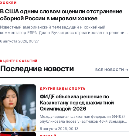
ХОККЕЙ
В США одним словом оценили отстранение
сборной России в мировом хоккее
Известный американский телеведущий и хоккейный
комментатор ESPN Джон Буччигросс отреагировал на решение
Международной федерации хоккея продлить отстранение
6 августа 2026, 00:27
сборной России от международных соревнований.
В ЦЕНТРЕ СОБЫТИЙ
Последние новости
ВСЕ НОВОСТИ
→
ДРУГИЕ ВИДЫ СПОРТА
ФИДЕ объявила решение по
Казахстану перед шахматной
Олимпиадой-2026
Международная шахматная федерация (ФИДЕ)
опубликовала посев участников 46-й Всемирной
шахматной Олимпиады в Самарканде
6 августа 2026, 00:13
(Узбекистан).
ХОККЕЙ