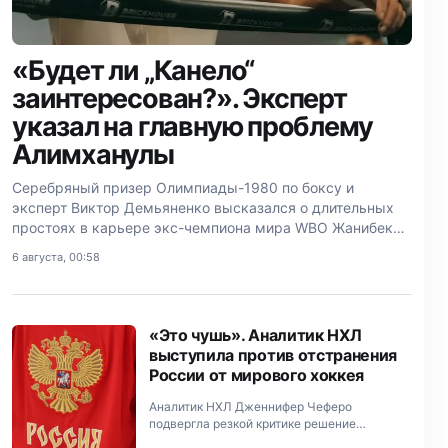
«Будет ли „Канело“
заинтересован?». Эксперт
указал на главную проблему
Алимханулы
Серебряный призер Олимпиады-1980 по боксу и
эксперт Виктор Демьяненко высказался о длительных
простоях в карьере экс-чемпиона мира WBO Жанибека
Алимханулы и оценил роль его команды в
6 августа, 00:58
профессиональном развитии…
«Это чушь». Аналитик НХЛ
выступила против отстранения
России от мирового хоккея
Аналитик НХЛ Дженнифер Чеферо
подвергла резкой критике решение
Международной федерации хоккея