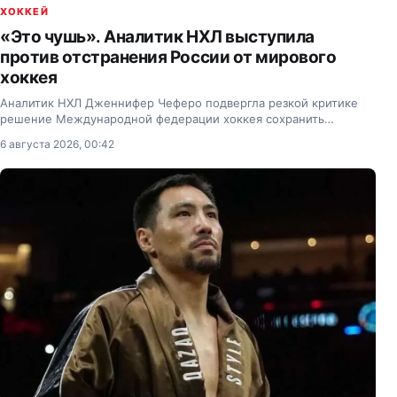
ХОККЕЙ
«Это чушь». Аналитик НХЛ выступила
против отстранения России от мирового
хоккея
Аналитик НХЛ Дженнифер Чеферо подвергла резкой критике
решение Международной федерации хоккея сохранить
отстранение сборной России от международных соревнований.
6 августа 2026, 00:42