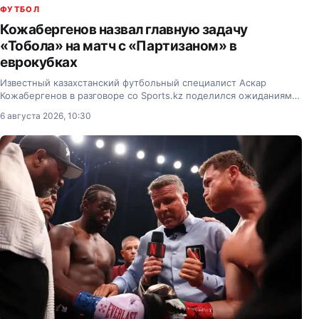
ФУТБОЛ
Кожабергенов назвал главную задачу
«Тобола» на матч с «Партизаном» в
еврокубках
Известный казахстанский футбольный специалист Аскар
Кожабергенов в разговоре со Sports.kz поделился ожиданиями
от первого матча третьего квалификационного раунда Лиги
6 августа 2026, 10:30
Конференций между сербским «Партизаном» и…