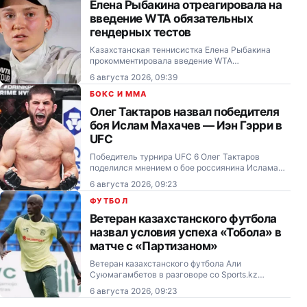
Елена Рыбакина отреагировала на
введение WTA обязательных
гендерных тестов
Казахстанская теннисистка Елена Рыбакина
прокомментировала введение WTA
обязательного гендерного тестирования для
6 августа 2026, 09:39
допуска к соревнованиям под эгидой тура.
БОКС И MMA
Олег Тактаров назвал победителя
боя Ислам Махачев — Иэн Гэрри в
UFC
Победитель турнира UFC 6 Олег Тактаров
поделился мнением о бое россиянина Ислама
Махачева и ирландца Иэна Гэрри на турнире
6 августа 2026, 09:23
UFC 330.
ФУТБОЛ
Ветеран казахстанского футбола
назвал условия успеха «Тобола» в
матче с «Партизаном»
Ветеран казахстанского футбола Али
Суюмагамбетов в разговоре со Sports.kz
рассказал, как костанайскому «Тоболу» следует
6 августа 2026, 09:23
сыграть в гостевом матче третьего