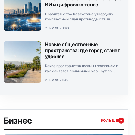
ИИ и цифрового теңге
Правительство Казахстана утвердило
комплексный план противодействия
теневой экономике на 2026–2028 годы.
21 июля, 23:48
Документ подписал премьер-министр
Олжас Бектенов.
Новые общественные
пространства: где город станет
удобнее
Какие пространства нужны горожанам и
как меняется привычный маршрут по
Алматы.
21 июля, 21:40
Бизнес
БОЛЬШЕ
→