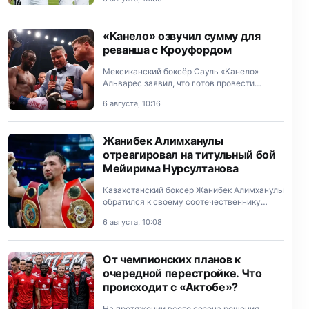
ожиданиями от первого матча третьего
квалификационного раунда Лиги
Конференций м…
«Канело» озвучил сумму для
реванша с Кроуфордом
Мексиканский боксёр Сауль «Канело»
Альварес заявил, что готов провести
реванш с завершившим карьеру
6 августа, 10:16
американцем Теренсом Кроуфордом.
Жанибек Алимханулы
отреагировал на титульный бой
Мейирима Нурсултанова
Казахстанский боксер Жанибек Алимханулы
обратился к своему соотечественнику
Мейириму Нурсултанову, который
6 августа, 10:08
официально получил титульный бой.
От чемпионских планов к
очередной перестройке. Что
происходит с «Актобе»?
На протяжении всего сезона решения