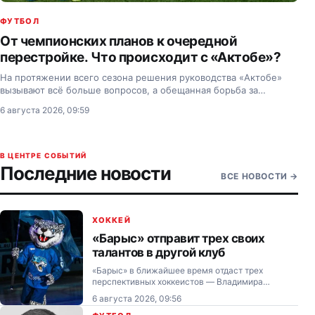
ФУТБОЛ
От чемпионских планов к очередной
перестройке. Что происходит с «Актобе»?
На протяжении всего сезона решения руководства «Актобе»
вызывают всё больше вопросов, а обещанная борьба за
чемпионство сменилась очередной тренерской чехардой и
6 августа 2026, 09:59
перестройкой состава.
В ЦЕНТРЕ СОБЫТИЙ
Последние новости
ВСЕ НОВОСТИ
→
ХОККЕЙ
«Барыс» отправит трех своих
талантов в другой клуб
«Барыс» в ближайшее время отдаст трех
перспективных хоккеистов — Владимира
Корчагина, Александра Перкина и Романа
6 августа 2026, 09:56
Двуреченского — в аренду в «Алматы».