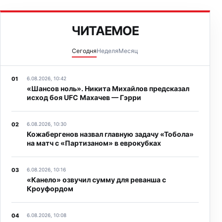
квалификационного раунда Лиги Конференций с
сербским «Партизаном».
ЧИТАЕМОЕ
Сегодня
Неделя
Месяц
6.08.2026, 10:42
«Шансов ноль». Никита Михайлов предсказал
исход боя UFC Махачев — Гэрри
6.08.2026, 10:30
Кожабергенов назвал главную задачу «Тобола»
на матч с «Партизаном» в еврокубках
6.08.2026, 10:16
«Канело» озвучил сумму для реванша с
Кроуфордом
6.08.2026, 10:08