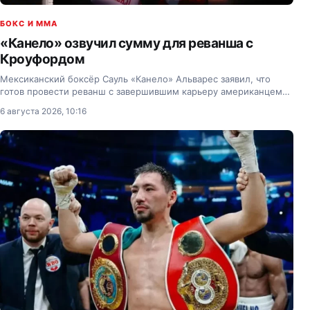
БОКС И MMA
«Канело» озвучил сумму для реванша с
Кроуфордом
Мексиканский боксёр Сауль «Канело» Альварес заявил, что
готов провести реванш с завершившим карьеру американцем
Теренсом Кроуфордом.
6 августа 2026, 10:16