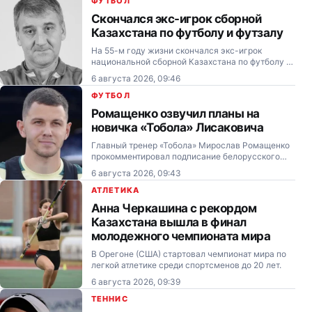
ФУТБОЛ
Скончался экс-игрок сборной
Казахстана по футболу и футзалу
На 55-м году жизни скончался экс-игрок
национальной сборной Казахстана по футболу и
футзалу Александр Лисин.
6 августа 2026, 09:46
ФУТБОЛ
Ромащенко озвучил планы на
новичка «Тобола» Лисаковича
Главный тренер «Тобола» Мирослав Ромащенко
прокомментировал подписание белорусского
нападающего Виталия Лисаковича и объяснил,
6 августа 2026, 09:43
почему новичок не принял участия в матче
против «Ордабасы» — 0:2.
АТЛЕТИКА
Анна Черкашина с рекордом
Казахстана вышла в финал
молодежного чемпионата мира
В Орегоне (США) стартовал чемпионат мира по
легкой атлетике среди спортсменов до 20 лет.
6 августа 2026, 09:39
ТЕННИС