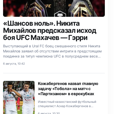
«Шансов ноль». Никита
Михайлов предсказал исход
боя UFC Махачев — Гэрри
Выступающий в Ural FC боец смешанного стиля Никита
Михайлов заявил об отсутствии интриги в предстоящем
поединке за титул чемпиона UFC в полусреднем весе
между россиянином Исламом Махачевым и ирландцем
6 августа, 10:42
Иэном Гэрри.
Кожабергенов назвал главную
задачу «Тобола» на матч с
«Партизаном» в еврокубках
Известный казахстанский футбольный
специалист Аскар Кожабергенов в
разговоре со Sports.kz поделился
6 августа, 10:30