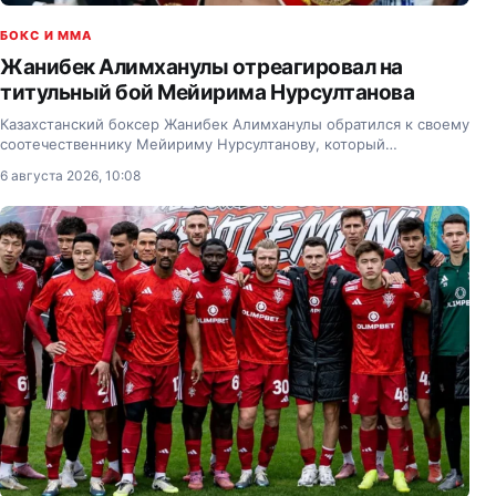
БОКС И MMA
Жанибек Алимханулы отреагировал на
титульный бой Мейирима Нурсултанова
Казахстанский боксер Жанибек Алимханулы обратился к своему
соотечественнику Мейириму Нурсултанову, который
официально получил титульный бой.
6 августа 2026, 10:08