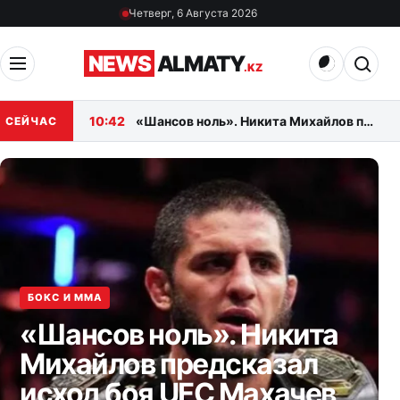
Перейти к материалам
Четверг, 6 Августа 2026
Открыть меню
Открыт
NEWS
ALMATY
.KZ
10:42
«Шансов ноль». Никита Михайлов предсказал исход боя UFC Махачев — Гэрри
СЕЙЧАС
БОКС И MMA
«Шансов ноль». Никита
Михайлов предсказал
исход боя UFC Махачев