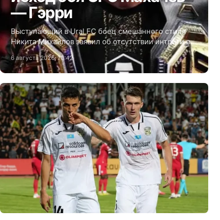
— Гэрри
Выступающий в Ural FC боец смешанного стиля
Никита Михайлов заявил об отсутствии интриги в
предстоящем поединке за титул чемпиона UFC в
6 августа 2026, 10:42
полусреднем весе между россиянином Исламом
Махачевым и ирландцем Иэном Гэрри.