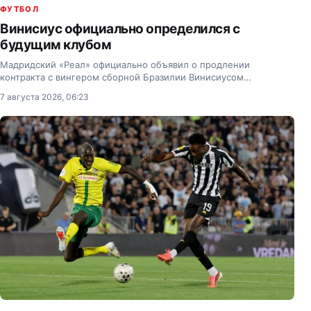
ФУТБОЛ
Винисиус официально определился с
будущим клубом
Мадридский «Реал» официально объявил о продлении
контракта с вингером сборной Бразилии Винисиусом
Жуниором.
7 августа 2026, 06:23