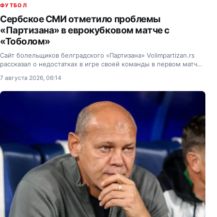
ФУТБОЛ
Сербское СМИ отметило проблемы
«Партизана» в еврокубковом матче с
«Тоболом»
Сайт болельщиков белградского «Партизана» Volimpartizan.rs
рассказал о недостатках в игре своей команды в первом матче
третьего раунда квалификации Лиги Конференций с «Тоболом»
7 августа 2026, 06:14
из Костаная.