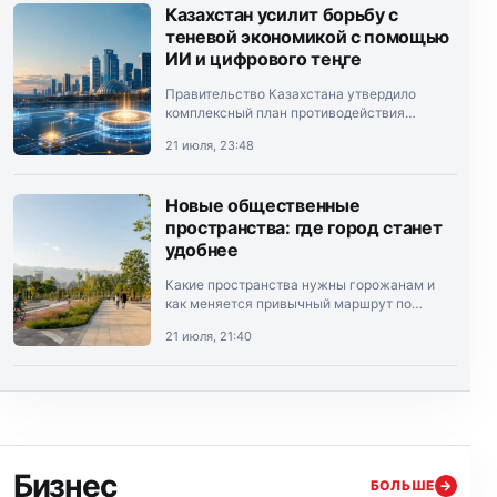
Казахстан усилит борьбу с
теневой экономикой с помощью
ИИ и цифрового теңге
Правительство Казахстана утвердило
комплексный план противодействия
теневой экономике на 2026–2028 годы.
21 июля, 23:48
Документ подписал премьер-министр
Олжас Бектенов.
Новые общественные
пространства: где город станет
удобнее
Какие пространства нужны горожанам и
как меняется привычный маршрут по
Алматы.
21 июля, 21:40
Бизнес
БОЛЬШЕ
→