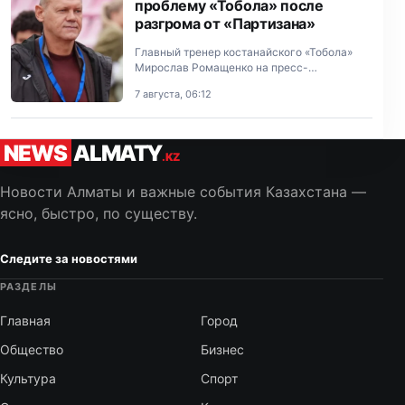
проблему «Тобола» после
разгрома от «Партизана»
Главный тренер костанайского «Тобола»
Мирослав Ромащенко на пресс-
конференции отметил проблему своей
7 августа, 06:12
команды с реализацией.
NEWS
ALMATY
.KZ
Новости Алматы и важные события Казахстана —
ясно, быстро, по существу.
Следите за новостями
РАЗДЕЛЫ
Главная
Город
Общество
Бизнес
Культура
Спорт