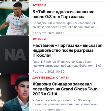
Конференций.
ФУТБОЛ
В «Тоболе» сделали заявление
после 0:3 от «Партизана»
Нападающий «Тобола» Урош Милованович
высказался после крупного поражения от
«Партизана» (0:3) в первом матче третьего
7 августа 2026, 00:46
отборочного раунда Лиги Конференций.
ФУТБОЛ
Наставник «Партизана» высказал
NA
недовольство после разгрома
«Тобола»
Главный тренер «Партизана» Саша Илич
прокомментировал победу над «Тоболом» (3:0) в
первом матче третьего отборочного раунда Лиги
7 августа 2026, 00:30
Конференций.
ДРУГИЕ ВИДЫ СПОРТА
Жавохир Синдаров завоевал
«серебро» на Grand Chess Tour-
2026 в США
Узбекистанский гроссмейстер Жавохир
Синдаров успешно выступил на этапе серии
Grand Chess Tour — Saint Louis Rapid & Blitz 2026
7 августа 2026, 00:30