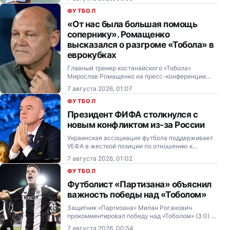
1000 в Торонто (Канада).
ФУТБОЛ
«От нас была большая помощь
сопернику». Ромащенко
высказался о разгроме «Тобола» в
еврокубках
Главный тренер костанайского «Тобола»
Мирослав Ромащенко на пресс-конференции
подвёл итоги матча Лиги Конференций с
7 августа 2026, 01:07
сербским «Партизаном».
ФУТБОЛ
Президент ФИФА столкнулся с
новым конфликтом из-за России
Украинская ассоциация футбола поддерживает
УЕФА в жесткой позиции по отношению к
президенту ФИФА Джанни Инфантино.
7 августа 2026, 01:02
ФУТБОЛ
Футболист «Партизана» объяснил
важность победы над «Тоболом»
Защитник «Партизана» Милан Роганович
прокомментировал победу над «Тоболом» (3:0) в
первом матче третьего отборочного раунда Лиги
7 августа 2026, 00:54