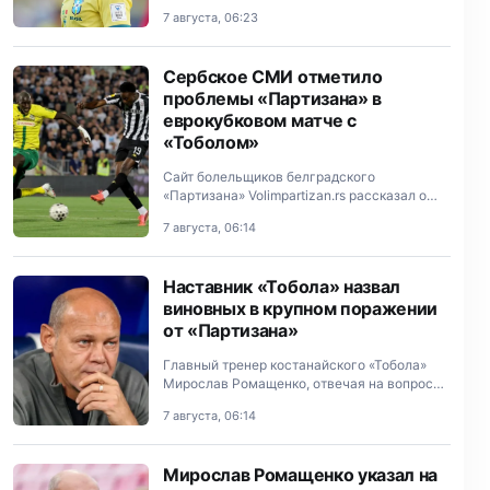
Бразилии Винисиусом Жуниором.
7 августа, 06:23
Сербское СМИ отметило
проблемы «Партизана» в
еврокубковом матче с
«Тоболом»
Сайт болельщиков белградского
«Партизана» Volimpartizan.rs рассказал о
недостатках в игре своей команды в первом
7 августа, 06:14
матче третьего раунда квалификации Лиги
Конференций с «Тоболом» из…
Наставник «Тобола» назвал
виновных в крупном поражении
от «Партизана»
Главный тренер костанайского «Тобола»
Мирослав Ромащенко, отвечая на вопрос
на пресс-конференции, подчеркнул, что его
7 августа, 06:14
не удивила игра сербского «Партизана».
Мирослав Ромащенко указал на