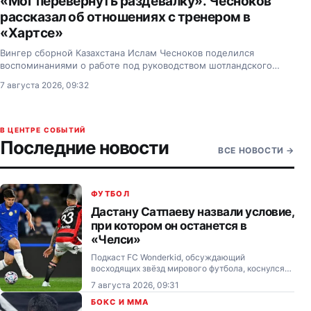
«Мог перевернуть раздевалку». Чесноков
рассказал об отношениях с тренером в
«Хартсе»
Вингер сборной Казахстана Ислам Чесноков поделился
воспоминаниями о работе под руководством шотландского
специалиста Дерека Макиннеса в эдинбургском «Хартсе».
7 августа 2026, 09:32
В ЦЕНТРЕ СОБЫТИЙ
Последние новости
ВСЕ НОВОСТИ
→
ФУТБОЛ
Дастану Сатпаеву назвали условие,
при котором он останется в
«Челси»
Подкаст FC Wonderkid, обсуждающий
восходящих звёзд мирового футбола, коснулся
темы перспектив нападающего из Казахстана
7 августа 2026, 09:31
Дастана Сатпаева в лондонском «Челси».
БОКС И MMA