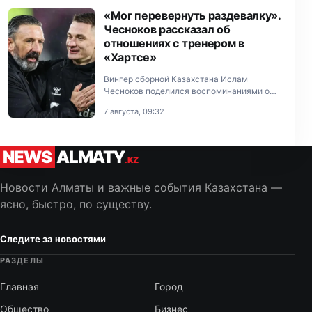
«Мог перевернуть раздевалку».
Чесноков рассказал об
отношениях с тренером в
«Хартсе»
Вингер сборной Казахстана Ислам
Чесноков поделился воспоминаниями о
работе под руководством шотландского
7 августа, 09:32
специалиста Дерека Макиннеса в
эдинбургском «Хартсе».
NEWS
ALMATY
.KZ
Новости Алматы и важные события Казахстана —
ясно, быстро, по существу.
Следите за новостями
РАЗДЕЛЫ
Главная
Город
Общество
Бизнес