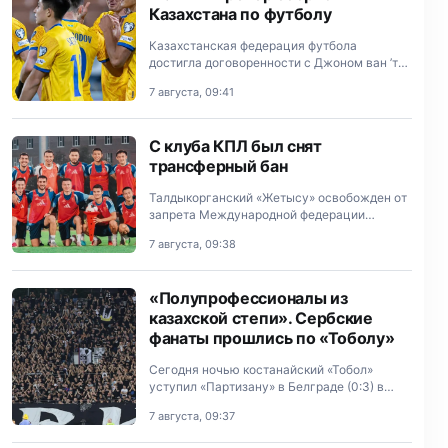
Казахстана по футболу
Казахстанская федерация футбола
достигла договоренности с Джоном ван ’т
Шкипом о работе в качестве главного
7 августа, 09:41
тренера национальной сборной.
С клуба КПЛ был снят
трансферный бан
Талдыкорганский «Жетысу» освобожден от
запрета Международной федерации
футбола (ФИФА) на регистрацию новых
7 августа, 09:38
футболистов.
«Полупрофессионалы из
казахской степи». Сербские
фанаты прошлись по «Тоболу»
Сегодня ночью костанайский «Тобол»
уступил «Партизану» в Белграде (0:3) в
рамках первого матча третьего
7 августа, 09:37
отборочного раунда Лиги Конференций.