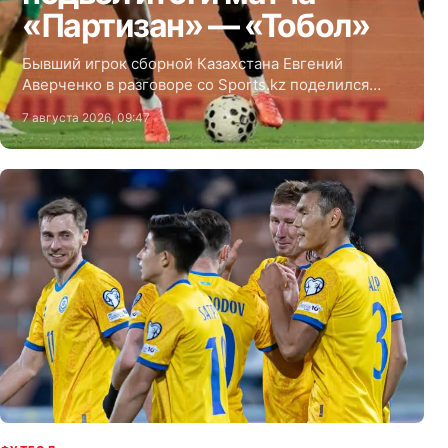
«Партизан» — «Тобол»
Бывший игрок сборной Казахстана Евгений
Аверченко в разговоре со Sports.kz поделился
мнением о первом матче третьего
7 августа 2026, 09:47
квалификационного раунда Лиги Конференций
между сербским «Партизаном» и костанайским
«Тоболом» — 3:0.