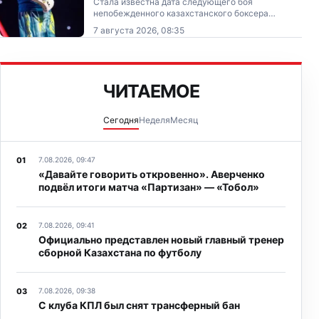
Стала известна дата следующего боя
непобежденного казахстанского боксера
Мейирима Нурсултанова (20-0, 11 КО).
7 августа 2026, 08:35
ЧИТАЕМОЕ
Сегодня
Неделя
Месяц
7.08.2026, 09:47
«Давайте говорить откровенно». Аверченко
подвёл итоги матча «Партизан» — «Тобол»
7.08.2026, 09:41
Официально представлен новый главный тренер
сборной Казахстана по футболу
7.08.2026, 09:38
С клуба КПЛ был снят трансферный бан