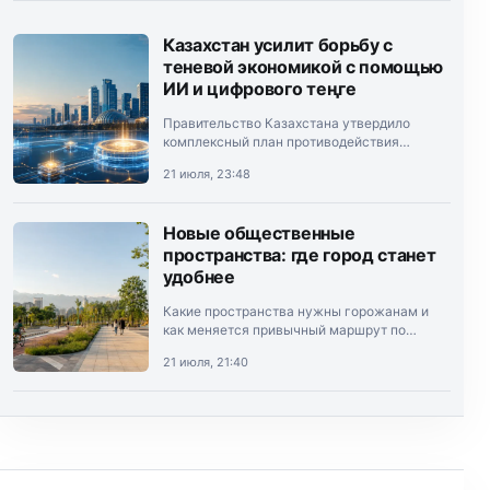
Казахстан усилит борьбу с
теневой экономикой с помощью
ИИ и цифрового теңге
Правительство Казахстана утвердило
комплексный план противодействия
теневой экономике на 2026–2028 годы.
21 июля, 23:48
Документ подписал премьер-министр
Олжас Бектенов.
Новые общественные
пространства: где город станет
удобнее
Какие пространства нужны горожанам и
как меняется привычный маршрут по
Алматы.
21 июля, 21:40