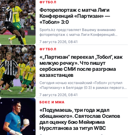
Российского футбольного союза (РФС) Вячеслав
ФУТБОЛ
Колосков.
Фоторепортаж с матча Лиги
Конференций «Партизан» —
«Тобол» 3:0
Sports.kz представляет Вашему вниманию
фоторепортаж с матча Лиги Конференций
«Партизан» — «Тобол» (3:0), опубликованный
7 августа 2026, 08:41
sportal.blic.rs.
ФУТБОЛ
«„Партизан“ переехал „Тобол“, как
мелкую речку». Что пишут
сербские СМИ после разгрома
казахстанцев
Сегодня ночью костанайский «Тобол» уступил
«Партизану» в Белграде (0:3) в рамках первого
матча третьего отборочного раунда Лиги
7 августа 2026, 08:41
Конференций.
БОКС И MMA
«Подумаешь, три года ждал
обещанного». Святослав Осипов
дал оценку бою Мейирима
Нурслтанова за титул WBC