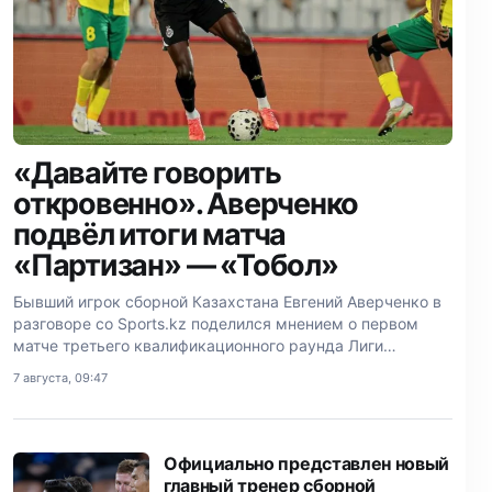
«Давайте говорить
откровенно». Аверченко
подвёл итоги матча
«Партизан» — «Тобол»
Бывший игрок сборной Казахстана Евгений Аверченко в
разговоре со Sports.kz поделился мнением о первом
матче третьего квалификационного раунда Лиги
Конференций между сербским «Партизаном» и
7 августа, 09:47
костанайским «Тоболом» — 3:0.
Официально представлен новый
главный тренер сборной