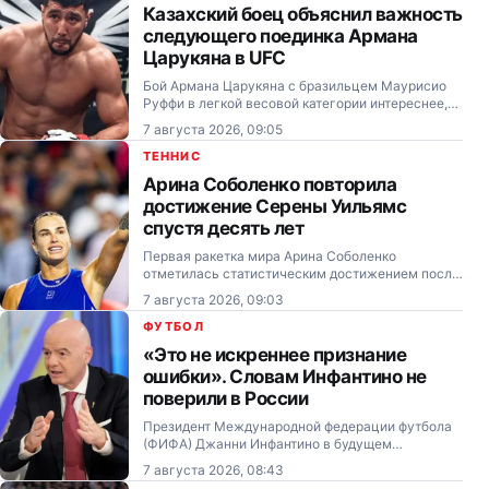
Казахский боец объяснил важность
следующего поединка Армана
Царукяна в UFC
Бой Армана Царукяна с бразильцем Маурисио
Руффи в легкой весовой категории интереснее,
чем встреча россиянина с другим
7 августа 2026, 09:05
представителем Бразилии Чарльзом Оливейрой,
заявил казахский боец RCC Ильяс Хамзин.
ТЕННИС
Арина Соболенко повторила
достижение Серены Уильямс
спустя десять лет
Первая ракетка мира Арина Соболенко
отметилась статистическим достижением после
выхода в четвёртый круг турнира WTA 1000 в
7 августа 2026, 09:03
Торонто (Канада).
ФУТБОЛ
«Это не искреннее признание
ошибки». Словам Инфантино не
поверили в России
Президент Международной федерации футбола
(ФИФА) Джанни Инфантино в будущем
обязательно вернется к проекту продажи прав
7 августа 2026, 08:43
на чемпионат мира, заявил почетный президент